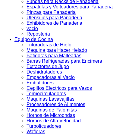
Fundas para Racks de Panaderia
Espatulas y Volteadores para Panaderia
Pinzas para Panaderia
Utensilios para Panaderia
Exhibidores de Panaderia
vacio
Reposteria
Equipo de Cocina
Trituradoras de Hielo
Maquina para Hacer Helado
Batidoras para Malteadas
Barras Refrigeradas para Encimera
Extractores de Jugo
Deshidratadores
Empacadoras al Vacio
Embutidores
Cepillos Electricos para Vasos
Termocirculadores
Maquinas Lavavajillas
Procesadores de Alimentos
Maquinas de Palomitas
Hornos de Microondas
Hornos de Alta Velocidad
Turbolicuadores
Wafleras