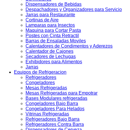
Dispensadores de Bebidas
Despachadores y Organizadores para Servicio
Jarras para Restaurante
Cortinas de Aire
Lamparas para Insectos
Maquina para Cortar Pasta
Postes con Cinta Retractil
Barras de Ensaladas Moviles
Calentadores de Condimentos y Aderezos
Calentador de Cajones
Secadores de Lechugas
Exhibidores para Alimentos
Jarras
Equipos de Refrigeracion
Refrigeradores
Congeladores
Mesas Refrigeradas
Mesas Refrigeradas para Empotrar
Bases Modulares refrigeradas
Congeladores Bajo Barra
Congeladores Para Helados
Vitrinas Refrigeradas
Refrigeradores Bajo Barra
Refrigeradores Contra Barra
Dispensadores de Cerveza