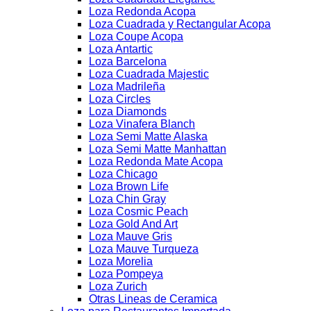
Loza Redonda Acopa
Loza Cuadrada y Rectangular Acopa
Loza Coupe Acopa
Loza Antartic
Loza Barcelona
Loza Cuadrada Majestic
Loza Madrileña
Loza Circles
Loza Diamonds
Loza Vinafera Blanch
Loza Semi Matte Alaska
Loza Semi Matte Manhattan
Loza Redonda Mate Acopa
Loza Chicago
Loza Brown Life
Loza Chin Gray
Loza Cosmic Peach
Loza Gold And Art
Loza Mauve Gris
Loza Mauve Turqueza
Loza Morelia
Loza Pompeya
Loza Zurich
Otras Lineas de Ceramica