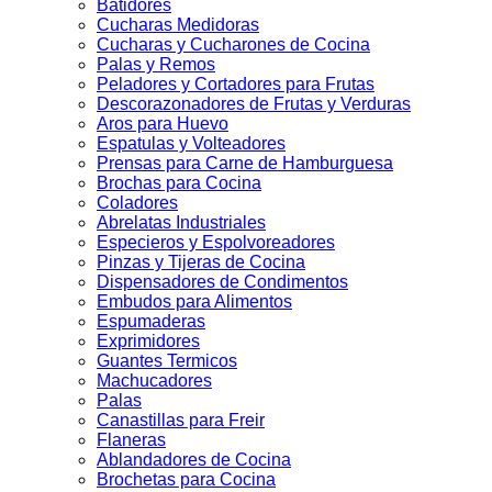
Batidores
Cucharas Medidoras
Cucharas y Cucharones de Cocina
Palas y Remos
Peladores y Cortadores para Frutas
Descorazonadores de Frutas y Verduras
Aros para Huevo
Espatulas y Volteadores
Prensas para Carne de Hamburguesa
Brochas para Cocina
Coladores
Abrelatas Industriales
Especieros y Espolvoreadores
Pinzas y Tijeras de Cocina
Dispensadores de Condimentos
Embudos para Alimentos
Espumaderas
Exprimidores
Guantes Termicos
Machucadores
Palas
Canastillas para Freir
Flaneras
Ablandadores de Cocina
Brochetas para Cocina