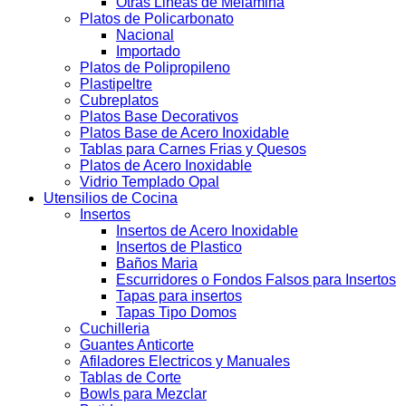
Otras Lineas de Melamina
Platos de Policarbonato
Nacional
Importado
Platos de Polipropileno
Plastipeltre
Cubreplatos
Platos Base Decorativos
Platos Base de Acero Inoxidable
Tablas para Carnes Frias y Quesos
Platos de Acero Inoxidable
Vidrio Templado Opal
Utensilios de Cocina
Insertos
Insertos de Acero Inoxidable
Insertos de Plastico
Baños Maria
Escurridores o Fondos Falsos para Insertos
Tapas para insertos
Tapas Tipo Domos
Cuchilleria
Guantes Anticorte
Afiladores Electricos y Manuales
Tablas de Corte
Bowls para Mezclar