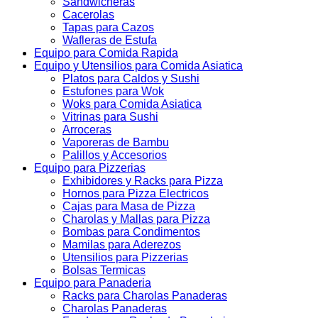
Sandwicheras
Cacerolas
Tapas para Cazos
Wafleras de Estufa
Equipo para Comida Rapida
Equipo y Utensilios para Comida Asiatica
Platos para Caldos y Sushi
Estufones para Wok
Woks para Comida Asiatica
Vitrinas para Sushi
Arroceras
Vaporeras de Bambu
Palillos y Accesorios
Equipo para Pizzerias
Exhibidores y Racks para Pizza
Hornos para Pizza Electricos
Cajas para Masa de Pizza
Charolas y Mallas para Pizza
Bombas para Condimentos
Mamilas para Aderezos
Utensilios para Pizzerias
Bolsas Termicas
Equipo para Panaderia
Racks para Charolas Panaderas
Charolas Panaderas