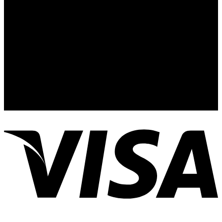
Telefonos de Contacto 33 36153128 y 33 38258014
Whats App de Contacto 33 23851294
Nuestro Show Room:
Av. Vallarta 3233 Int. 10-D
Col. Vallarta Poniente
44110
Guadalajara, Jal.