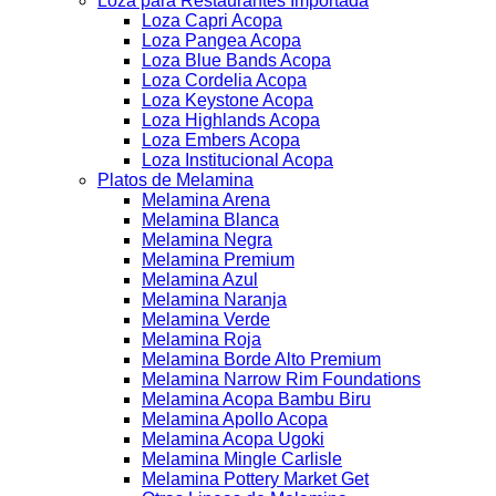
Loza para Restaurantes Importada
Loza Capri Acopa
Loza Pangea Acopa
Loza Blue Bands Acopa
Loza Cordelia Acopa
Loza Keystone Acopa
Loza Highlands Acopa
Loza Embers Acopa
Loza Institucional Acopa
Platos de Melamina
Melamina Arena
Melamina Blanca
Melamina Negra
Melamina Premium
Melamina Azul
Melamina Naranja
Melamina Verde
Melamina Roja
Melamina Borde Alto Premium
Melamina Narrow Rim Foundations
Melamina Acopa Bambu Biru
Melamina Apollo Acopa
Melamina Acopa Ugoki
Melamina Mingle Carlisle
Melamina Pottery Market Get