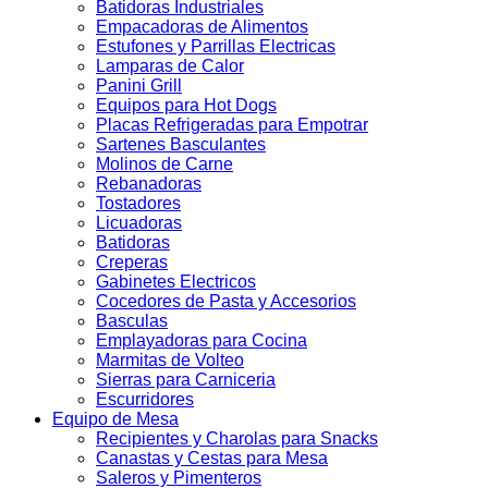
Batidoras Industriales
Empacadoras de Alimentos
Estufones y Parrillas Electricas
Lamparas de Calor
Panini Grill
Equipos para Hot Dogs
Placas Refrigeradas para Empotrar
Sartenes Basculantes
Molinos de Carne
Rebanadoras
Tostadores
Licuadoras
Batidoras
Creperas
Gabinetes Electricos
Cocedores de Pasta y Accesorios
Basculas
Emplayadoras para Cocina
Marmitas de Volteo
Sierras para Carniceria
Escurridores
Equipo de Mesa
Recipientes y Charolas para Snacks
Canastas y Cestas para Mesa
Saleros y Pimenteros