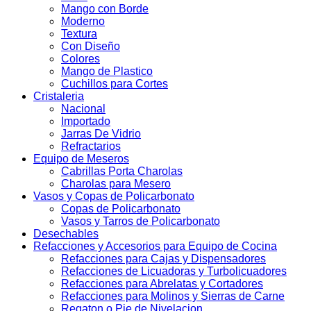
Mango con Borde
Moderno
Textura
Con Diseño
Colores
Mango de Plastico
Cuchillos para Cortes
Cristaleria
Nacional
Importado
Jarras De Vidrio
Refractarios
Equipo de Meseros
Cabrillas Porta Charolas
Charolas para Mesero
Vasos y Copas de Policarbonato
Copas de Policarbonato
Vasos y Tarros de Policarbonato
Desechables
Refacciones y Accesorios para Equipo de Cocina
Refacciones para Cajas y Dispensadores
Refacciones de Licuadoras y Turbolicuadores
Refacciones para Abrelatas y Cortadores
Refacciones para Molinos y Sierras de Carne
Regaton o Pie de Nivelacion