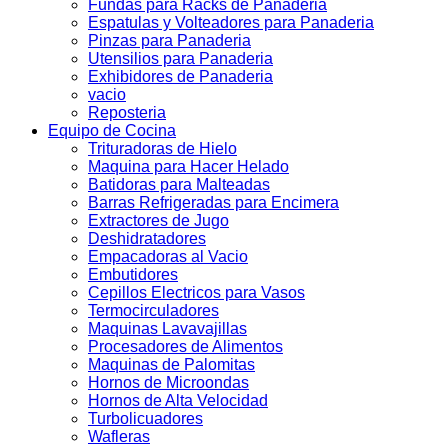
Fundas para Racks de Panaderia
Espatulas y Volteadores para Panaderia
Pinzas para Panaderia
Utensilios para Panaderia
Exhibidores de Panaderia
vacio
Reposteria
Equipo de Cocina
Trituradoras de Hielo
Maquina para Hacer Helado
Batidoras para Malteadas
Barras Refrigeradas para Encimera
Extractores de Jugo
Deshidratadores
Empacadoras al Vacio
Embutidores
Cepillos Electricos para Vasos
Termocirculadores
Maquinas Lavavajillas
Procesadores de Alimentos
Maquinas de Palomitas
Hornos de Microondas
Hornos de Alta Velocidad
Turbolicuadores
Wafleras