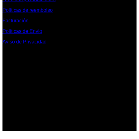
Políticas de reembolso
Facturación
Políticas de Envío
Aviso de Privacidad
Contacto y Redes Sociales
Telefonos de Contacto 33 36153128 y 33 38258014
Whats App de Contacto 33 23851294
Nuestro Show Room:
Av. Vallarta 3233 Int. 10-D
Col. Vallarta Poniente
44110
Guadalajara, Jal.