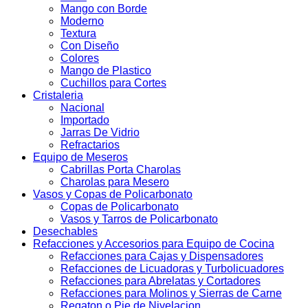
Mango con Borde
Moderno
Textura
Con Diseño
Colores
Mango de Plastico
Cuchillos para Cortes
Cristaleria
Nacional
Importado
Jarras De Vidrio
Refractarios
Equipo de Meseros
Cabrillas Porta Charolas
Charolas para Mesero
Vasos y Copas de Policarbonato
Copas de Policarbonato
Vasos y Tarros de Policarbonato
Desechables
Refacciones y Accesorios para Equipo de Cocina
Refacciones para Cajas y Dispensadores
Refacciones de Licuadoras y Turbolicuadores
Refacciones para Abrelatas y Cortadores
Refacciones para Molinos y Sierras de Carne
Regaton o Pie de Nivelacion