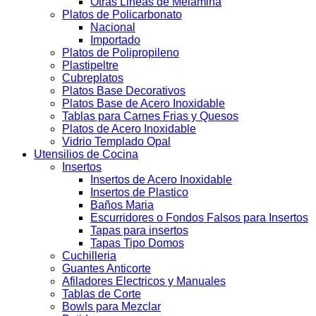
Otras Lineas de Melamina
Platos de Policarbonato
Nacional
Importado
Platos de Polipropileno
Plastipeltre
Cubreplatos
Platos Base Decorativos
Platos Base de Acero Inoxidable
Tablas para Carnes Frias y Quesos
Platos de Acero Inoxidable
Vidrio Templado Opal
Utensilios de Cocina
Insertos
Insertos de Acero Inoxidable
Insertos de Plastico
Baños Maria
Escurridores o Fondos Falsos para Insertos
Tapas para insertos
Tapas Tipo Domos
Cuchilleria
Guantes Anticorte
Afiladores Electricos y Manuales
Tablas de Corte
Bowls para Mezclar