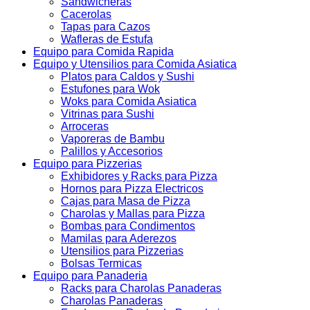
Sandwicheras
Cacerolas
Tapas para Cazos
Wafleras de Estufa
Equipo para Comida Rapida
Equipo y Utensilios para Comida Asiatica
Platos para Caldos y Sushi
Estufones para Wok
Woks para Comida Asiatica
Vitrinas para Sushi
Arroceras
Vaporeras de Bambu
Palillos y Accesorios
Equipo para Pizzerias
Exhibidores y Racks para Pizza
Hornos para Pizza Electricos
Cajas para Masa de Pizza
Charolas y Mallas para Pizza
Bombas para Condimentos
Mamilas para Aderezos
Utensilios para Pizzerias
Bolsas Termicas
Equipo para Panaderia
Racks para Charolas Panaderas
Charolas Panaderas