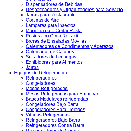
Dispensadores de Bebidas
Despachadores y Organizadores para Servicio
Jarras para Restaurante
Cortinas de Aire
Lamparas para Insectos
Maquina para Cortar Pasta
Postes con Cinta Retractil
Barras de Ensaladas Moviles
Calentadores de Condimentos y Aderezos
Calentador de Cajones
Secadores de Lechugas
Exhibidores para Alimentos
Jarras
Equipos de Refrigeracion
Refrigeradores
Congeladores
Mesas Refrigeradas
Mesas Refrigeradas para Empotrar
Bases Modulares refrigeradas
Congeladores Bajo Barra
Congeladores Para Helados
Vitrinas Refrigeradas
Refrigeradores Bajo Barra
Refrigeradores Contra Barra
Dispensadores de Cerveza