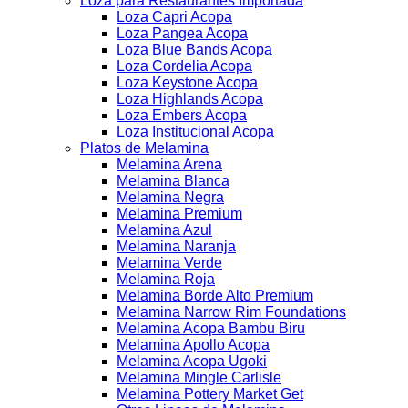
Loza para Restaurantes Importada
Loza Capri Acopa
Loza Pangea Acopa
Loza Blue Bands Acopa
Loza Cordelia Acopa
Loza Keystone Acopa
Loza Highlands Acopa
Loza Embers Acopa
Loza Institucional Acopa
Platos de Melamina
Melamina Arena
Melamina Blanca
Melamina Negra
Melamina Premium
Melamina Azul
Melamina Naranja
Melamina Verde
Melamina Roja
Melamina Borde Alto Premium
Melamina Narrow Rim Foundations
Melamina Acopa Bambu Biru
Melamina Apollo Acopa
Melamina Acopa Ugoki
Melamina Mingle Carlisle
Melamina Pottery Market Get