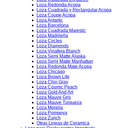
Loza Redonda Acopa
Loza Cuadrada y Rectangular Acopa
Loza Coupe Acopa
Loza Antartic
Loza Barcelona
Loza Cuadrada Majestic
Loza Madrileña
Loza Circles
Loza Diamonds
Loza Vinafera Blanch
Loza Semi Matte Alaska
Loza Semi Matte Manhattan
Loza Redonda Mate Acopa
Loza Chicago
Loza Brown Life
Loza Chin Gray
Loza Cosmic Peach
Loza Gold And Art
Loza Mauve Gris
Loza Mauve Turqueza
Loza Morelia
Loza Pompeya
Loza Zurich
Otras Lineas de Ceramica