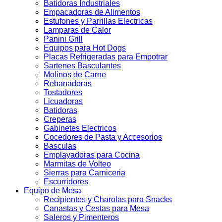
Batidoras Industriales
Empacadoras de Alimentos
Estufones y Parrillas Electricas
Lamparas de Calor
Panini Grill
Equipos para Hot Dogs
Placas Refrigeradas para Empotrar
Sartenes Basculantes
Molinos de Carne
Rebanadoras
Tostadores
Licuadoras
Batidoras
Creperas
Gabinetes Electricos
Cocedores de Pasta y Accesorios
Basculas
Emplayadoras para Cocina
Marmitas de Volteo
Sierras para Carniceria
Escurridores
Equipo de Mesa
Recipientes y Charolas para Snacks
Canastas y Cestas para Mesa
Saleros y Pimenteros