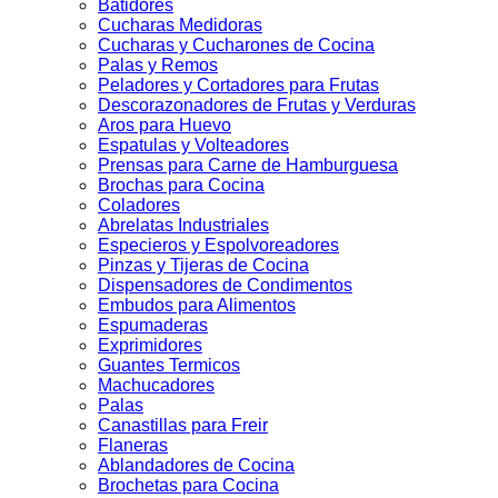
Batidores
Cucharas Medidoras
Cucharas y Cucharones de Cocina
Palas y Remos
Peladores y Cortadores para Frutas
Descorazonadores de Frutas y Verduras
Aros para Huevo
Espatulas y Volteadores
Prensas para Carne de Hamburguesa
Brochas para Cocina
Coladores
Abrelatas Industriales
Especieros y Espolvoreadores
Pinzas y Tijeras de Cocina
Dispensadores de Condimentos
Embudos para Alimentos
Espumaderas
Exprimidores
Guantes Termicos
Machucadores
Palas
Canastillas para Freir
Flaneras
Ablandadores de Cocina
Brochetas para Cocina