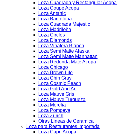
Loza Cuadrada y Rectangular Acopa
Loza Coupe Acopa
Loza Antartic
Loza Barcelona
Loza Cuadrada Majestic
Loza Madrileña
Loza Circles
Loza Diamonds
Loza Vinafera Blanch
Loza Semi Matte Alaska
Loza Semi Matte Manhattan
Loza Redonda Mate Acopa
Loza Chicago
Loza Brown Life
Loza Chin Gray
Loza Cosmic Peach
Loza Gold And Art
Loza Mauve Gris
Loza Mauve Turqueza
Loza Morelia
Loza Pompeya
Loza Zurich
Otras Lineas de Ceramica
Loza para Restaurantes Importada
Loza Capri Acopa