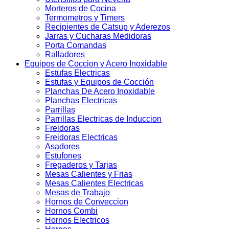
Morteros de Cocina
Termometros y Timers
Recipientes de Catsup y Aderezos
Jarras y Cucharas Medidoras
Porta Comandas
Ralladores
Equipos de Coccion y Acero Inoxidable
Estufas Electricas
Estufas y Equipos de Cocción
Planchas De Acero Inoxidable
Planchas Electricas
Parrillas
Parrillas Electricas de Induccion
Freidoras
Freidoras Electricas
Asadores
Estufones
Fregaderos y Tarjas
Mesas Calientes y Frias
Mesas Calientes Electricas
Mesas de Trabajo
Hornos de Conveccion
Hornos Combi
Hornos Electricos