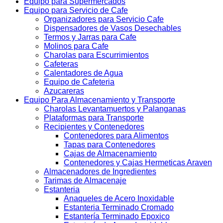
Equipo para Supermercados
Equipo para Servicio de Cafe
Organizadores para Servicio Cafe
Dispensadores de Vasos Desechables
Termos y Jarras para Cafe
Molinos para Cafe
Charolas para Escurrimientos
Cafeteras
Calentadores de Agua
Equipo de Cafeteria
Azucareras
Equipo Para Almacenamiento y Transporte
Charolas Levantamuertos y Palanganas
Plataformas para Transporte
Recipientes y Contenedores
Contenedores para Alimentos
Tapas para Contenedores
Cajas de Almacenamiento
Contenedores y Cajas Hermeticas Araven
Almacenadores de Ingredientes
Tarimas de Almacenaje
Estanteria
Anaqueles de Acero Inoxidable
Estanteria Terminado Cromado
Estantería Terminado Epoxico