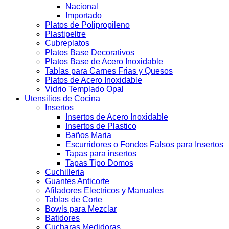
Nacional
Importado
Platos de Polipropileno
Plastipeltre
Cubreplatos
Platos Base Decorativos
Platos Base de Acero Inoxidable
Tablas para Carnes Frias y Quesos
Platos de Acero Inoxidable
Vidrio Templado Opal
Utensilios de Cocina
Insertos
Insertos de Acero Inoxidable
Insertos de Plastico
Baños Maria
Escurridores o Fondos Falsos para Insertos
Tapas para insertos
Tapas Tipo Domos
Cuchilleria
Guantes Anticorte
Afiladores Electricos y Manuales
Tablas de Corte
Bowls para Mezclar
Batidores
Cucharas Medidoras