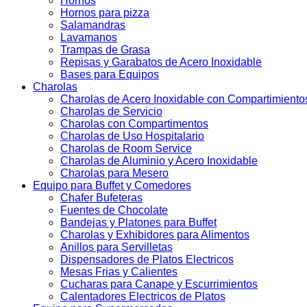
Hornos
Hornos para pizza
Salamandras
Lavamanos
Trampas de Grasa
Repisas y Garabatos de Acero Inoxidable
Bases para Equipos
Charolas
Charolas de Acero Inoxidable con Compartimiento
Charolas de Servicio
Charolas con Compartimentos
Charolas de Uso Hospitalario
Charolas de Room Service
Charolas de Aluminio y Acero Inoxidable
Charolas para Mesero
Equipo para Buffet y Comedores
Chafer Bufeteras
Fuentes de Chocolate
Bandejas y Platones para Buffet
Charolas y Exhibidores para Alimentos
Anillos para Servilletas
Dispensadores de Platos Electricos
Mesas Frias y Calientes
Cucharas para Canape y Escurrimientos
Calentadores Electricos de Platos