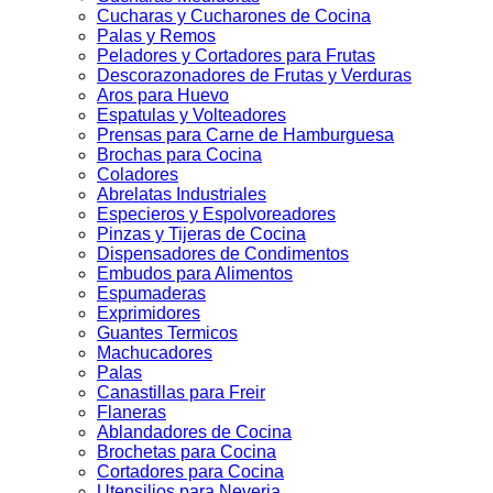
Cucharas y Cucharones de Cocina
Palas y Remos
Peladores y Cortadores para Frutas
Descorazonadores de Frutas y Verduras
Aros para Huevo
Espatulas y Volteadores
Prensas para Carne de Hamburguesa
Brochas para Cocina
Coladores
Abrelatas Industriales
Especieros y Espolvoreadores
Pinzas y Tijeras de Cocina
Dispensadores de Condimentos
Embudos para Alimentos
Espumaderas
Exprimidores
Guantes Termicos
Machucadores
Palas
Canastillas para Freir
Flaneras
Ablandadores de Cocina
Brochetas para Cocina
Cortadores para Cocina
Utensilios para Neveria