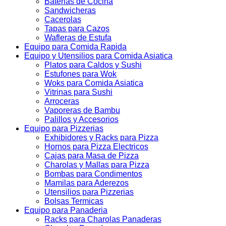
Baterias de Cocina
Sandwicheras
Cacerolas
Tapas para Cazos
Wafleras de Estufa
Equipo para Comida Rapida
Equipo y Utensilios para Comida Asiatica
Platos para Caldos y Sushi
Estufones para Wok
Woks para Comida Asiatica
Vitrinas para Sushi
Arroceras
Vaporeras de Bambu
Palillos y Accesorios
Equipo para Pizzerias
Exhibidores y Racks para Pizza
Hornos para Pizza Electricos
Cajas para Masa de Pizza
Charolas y Mallas para Pizza
Bombas para Condimentos
Mamilas para Aderezos
Utensilios para Pizzerias
Bolsas Termicas
Equipo para Panaderia
Racks para Charolas Panaderas