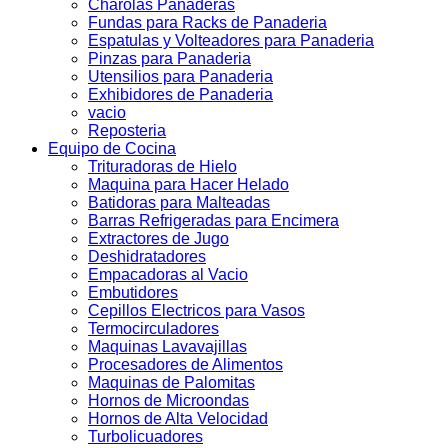
Charolas Panaderas
Fundas para Racks de Panaderia
Espatulas y Volteadores para Panaderia
Pinzas para Panaderia
Utensilios para Panaderia
Exhibidores de Panaderia
vacio
Reposteria
Equipo de Cocina
Trituradoras de Hielo
Maquina para Hacer Helado
Batidoras para Malteadas
Barras Refrigeradas para Encimera
Extractores de Jugo
Deshidratadores
Empacadoras al Vacio
Embutidores
Cepillos Electricos para Vasos
Termocirculadores
Maquinas Lavavajillas
Procesadores de Alimentos
Maquinas de Palomitas
Hornos de Microondas
Hornos de Alta Velocidad
Turbolicuadores