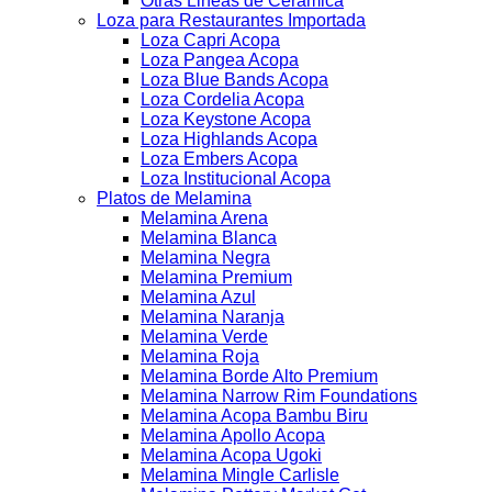
Otras Lineas de Ceramica
Loza para Restaurantes Importada
Loza Capri Acopa
Loza Pangea Acopa
Loza Blue Bands Acopa
Loza Cordelia Acopa
Loza Keystone Acopa
Loza Highlands Acopa
Loza Embers Acopa
Loza Institucional Acopa
Platos de Melamina
Melamina Arena
Melamina Blanca
Melamina Negra
Melamina Premium
Melamina Azul
Melamina Naranja
Melamina Verde
Melamina Roja
Melamina Borde Alto Premium
Melamina Narrow Rim Foundations
Melamina Acopa Bambu Biru
Melamina Apollo Acopa
Melamina Acopa Ugoki
Melamina Mingle Carlisle