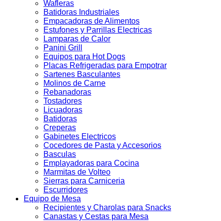
Wafleras
Batidoras Industriales
Empacadoras de Alimentos
Estufones y Parrillas Electricas
Lamparas de Calor
Panini Grill
Equipos para Hot Dogs
Placas Refrigeradas para Empotrar
Sartenes Basculantes
Molinos de Carne
Rebanadoras
Tostadores
Licuadoras
Batidoras
Creperas
Gabinetes Electricos
Cocedores de Pasta y Accesorios
Basculas
Emplayadoras para Cocina
Marmitas de Volteo
Sierras para Carniceria
Escurridores
Equipo de Mesa
Recipientes y Charolas para Snacks
Canastas y Cestas para Mesa