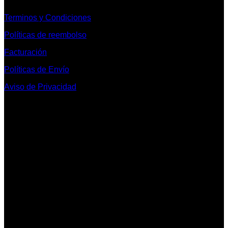
Terminos y Condiciones
Políticas de reembolso
Facturación
Políticas de Envío
Aviso de Privacidad
Contacto y Redes Sociales
Telefonos de Contacto 33 36153128 y 33 38258014
Whats App de Contacto 33 23851294
Nuestro Show Room:
Av. Vallarta 3233 Int. 10-D
Col. Vallarta Poniente
44110
Guadalajara, Jal.