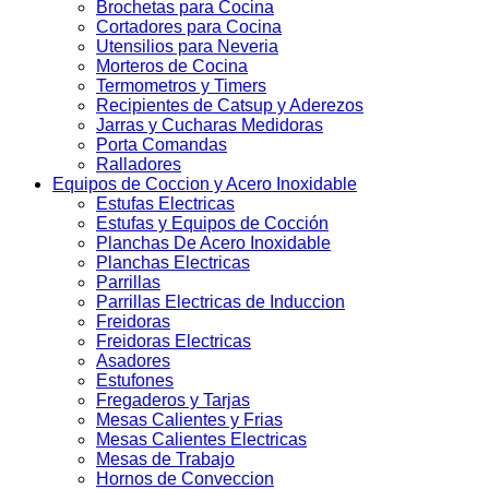
Brochetas para Cocina
Cortadores para Cocina
Utensilios para Neveria
Morteros de Cocina
Termometros y Timers
Recipientes de Catsup y Aderezos
Jarras y Cucharas Medidoras
Porta Comandas
Ralladores
Equipos de Coccion y Acero Inoxidable
Estufas Electricas
Estufas y Equipos de Cocción
Planchas De Acero Inoxidable
Planchas Electricas
Parrillas
Parrillas Electricas de Induccion
Freidoras
Freidoras Electricas
Asadores
Estufones
Fregaderos y Tarjas
Mesas Calientes y Frias
Mesas Calientes Electricas
Mesas de Trabajo
Hornos de Conveccion