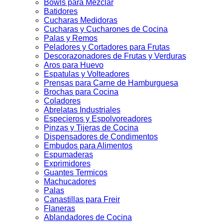
Bowls para Mezclar
Batidores
Cucharas Medidoras
Cucharas y Cucharones de Cocina
Palas y Remos
Peladores y Cortadores para Frutas
Descorazonadores de Frutas y Verduras
Aros para Huevo
Espatulas y Volteadores
Prensas para Carne de Hamburguesa
Brochas para Cocina
Coladores
Abrelatas Industriales
Especieros y Espolvoreadores
Pinzas y Tijeras de Cocina
Dispensadores de Condimentos
Embudos para Alimentos
Espumaderas
Exprimidores
Guantes Termicos
Machucadores
Palas
Canastillas para Freir
Flaneras
Ablandadores de Cocina