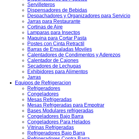
Servilleteros
Dispensadores de Bebidas
Despachadores y Organizadores para Servicio
Jarras para Restaurante
Cortinas de Aire
Lamparas para Insectos
Maquina para Cortar Pasta
Postes con Cinta Retractil
Barras de Ensaladas Moviles
Calentadores de Condimentos y Aderezos
Calentador de Cajones
Secadores de Lechugas
Exhibidores para Alimentos
Jarras
Equipos de Refrigeracion
Refrigeradores
Congeladores
Mesas Refrigeradas
Mesas Refrigeradas para Empotrar
Bases Modulares refrigeradas
Congeladores Bajo Barra
Congeladores Para Helados
Vitrinas Refrigeradas
Refrigeradores Bajo Barra
Refrigeradores Contra Barra