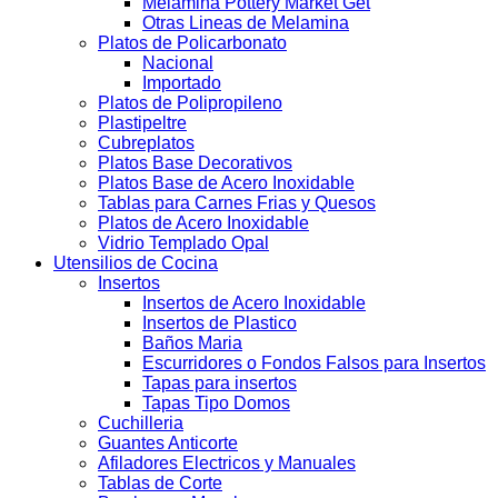
Melamina Pottery Market Get
Otras Lineas de Melamina
Platos de Policarbonato
Nacional
Importado
Platos de Polipropileno
Plastipeltre
Cubreplatos
Platos Base Decorativos
Platos Base de Acero Inoxidable
Tablas para Carnes Frias y Quesos
Platos de Acero Inoxidable
Vidrio Templado Opal
Utensilios de Cocina
Insertos
Insertos de Acero Inoxidable
Insertos de Plastico
Baños Maria
Escurridores o Fondos Falsos para Insertos
Tapas para insertos
Tapas Tipo Domos
Cuchilleria
Guantes Anticorte
Afiladores Electricos y Manuales
Tablas de Corte