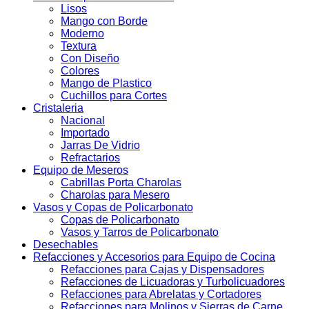
Lisos
Mango con Borde
Moderno
Textura
Con Diseño
Colores
Mango de Plastico
Cuchillos para Cortes
Cristaleria
Nacional
Importado
Jarras De Vidrio
Refractarios
Equipo de Meseros
Cabrillas Porta Charolas
Charolas para Mesero
Vasos y Copas de Policarbonato
Copas de Policarbonato
Vasos y Tarros de Policarbonato
Desechables
Refacciones y Accesorios para Equipo de Cocina
Refacciones para Cajas y Dispensadores
Refacciones de Licuadoras y Turbolicuadores
Refacciones para Abrelatas y Cortadores
Refacciones para Molinos y Sierras de Carne