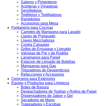
Saleros y Pimenteros
Aceiteras y Vinageras
Servilleteros
Tortilleros y Tortilladoras
Ramekines
Accesorios para Mesa
Fontaneria para Cocinas
Carretes de Manguera para Lavado
Llaves de Prelavado
Llaves Mezcladoras
Contra Canastas
Grifos de Enjuague y Llenado
Valvulas de Pie y de Rodilla
Lavamanos para Pared
Estacion de Llenado de Botellas
Mangueras para Gas
Trituradores de Desperdicios
Refacciones y Accesorios
Ceniceros para Exteriores
Equipo y Productos para Limpieza
Botes de Basura
Despachadores de Toallas y Rollos de Papel
Dispensadores de Jabon y Gel
Secadores de Mano
Trapeadores y Escobas