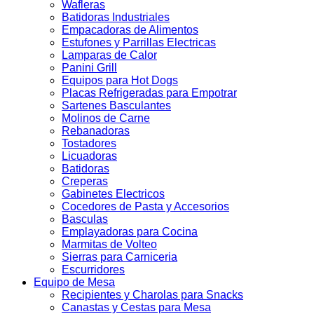
Wafleras
Batidoras Industriales
Empacadoras de Alimentos
Estufones y Parrillas Electricas
Lamparas de Calor
Panini Grill
Equipos para Hot Dogs
Placas Refrigeradas para Empotrar
Sartenes Basculantes
Molinos de Carne
Rebanadoras
Tostadores
Licuadoras
Batidoras
Creperas
Gabinetes Electricos
Cocedores de Pasta y Accesorios
Basculas
Emplayadoras para Cocina
Marmitas de Volteo
Sierras para Carniceria
Escurridores
Equipo de Mesa
Recipientes y Charolas para Snacks
Canastas y Cestas para Mesa