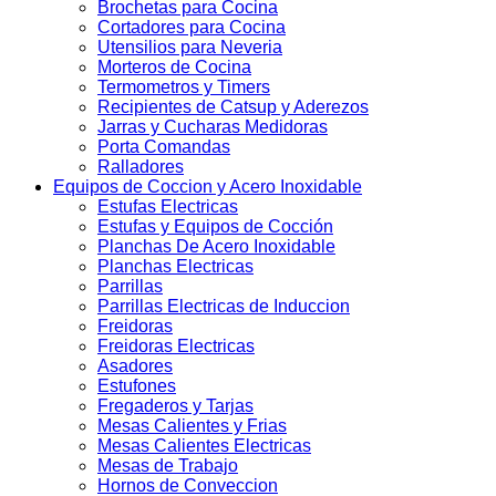
Brochetas para Cocina
Cortadores para Cocina
Utensilios para Neveria
Morteros de Cocina
Termometros y Timers
Recipientes de Catsup y Aderezos
Jarras y Cucharas Medidoras
Porta Comandas
Ralladores
Equipos de Coccion y Acero Inoxidable
Estufas Electricas
Estufas y Equipos de Cocción
Planchas De Acero Inoxidable
Planchas Electricas
Parrillas
Parrillas Electricas de Induccion
Freidoras
Freidoras Electricas
Asadores
Estufones
Fregaderos y Tarjas
Mesas Calientes y Frias
Mesas Calientes Electricas
Mesas de Trabajo
Hornos de Conveccion