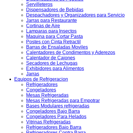
Servilleteros
Dispensadores de Bebidas
Despachadores y Organizadores para Servicio
Jarras para Restaurante
Cortinas de Aire
Lamparas para Insectos
Maquina para Cortar Pasta
Postes con Cinta Retractil
Barras de Ensaladas Moviles
Calentadores de Condimentos y Aderezos
Calentador de Cajones
Secadores de Lechugas
Exhibidores para Alimentos
Jarras
Equipos de Refrigeracion
Refrigeradores
Congeladores
Mesas Refrigeradas
Mesas Refrigeradas para Empotrar
Bases Modulares refrigeradas
Congeladores Bajo Barra
Congeladores Para Helados
Vitrinas Refrigeradas
Refrigeradores Bajo Barra
Refrigeradores Contra Barra