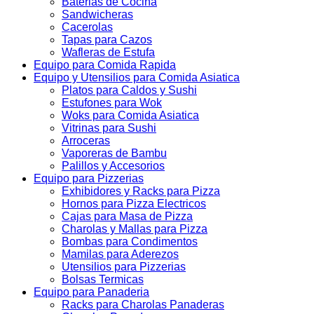
Baterias de Cocina
Sandwicheras
Cacerolas
Tapas para Cazos
Wafleras de Estufa
Equipo para Comida Rapida
Equipo y Utensilios para Comida Asiatica
Platos para Caldos y Sushi
Estufones para Wok
Woks para Comida Asiatica
Vitrinas para Sushi
Arroceras
Vaporeras de Bambu
Palillos y Accesorios
Equipo para Pizzerias
Exhibidores y Racks para Pizza
Hornos para Pizza Electricos
Cajas para Masa de Pizza
Charolas y Mallas para Pizza
Bombas para Condimentos
Mamilas para Aderezos
Utensilios para Pizzerias
Bolsas Termicas
Equipo para Panaderia
Racks para Charolas Panaderas