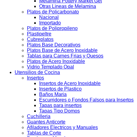
Melamina Pottery Market Get
Otras Lineas de Melamina
Platos de Policarbonato
Nacional
Importado
Platos de Polipropileno
Plastipeltre
Cubreplatos
Platos Base Decorativos
Platos Base de Acero Inoxidable
Tablas para Carnes Frias y Quesos
Platos de Acero Inoxidable
Vidrio Templado Opal
Utensilios de Cocina
Insertos
Insertos de Acero Inoxidable
Insertos de Plastico
Baños Maria
Escurridores o Fondos Falsos para Insertos
Tapas para insertos
Tapas Tipo Domos
Cuchilleria
Guantes Anticorte
Afiladores Electricos y Manuales
Tablas de Corte