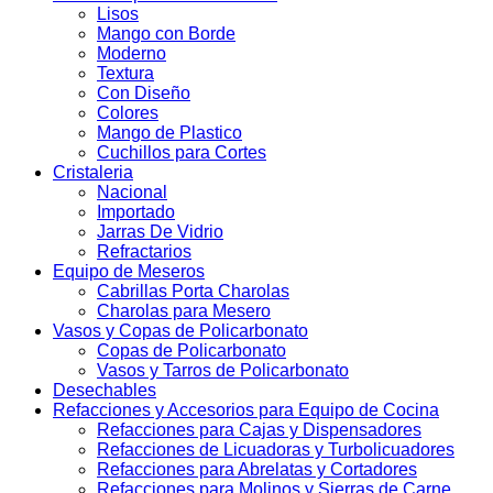
Lisos
Mango con Borde
Moderno
Textura
Con Diseño
Colores
Mango de Plastico
Cuchillos para Cortes
Cristaleria
Nacional
Importado
Jarras De Vidrio
Refractarios
Equipo de Meseros
Cabrillas Porta Charolas
Charolas para Mesero
Vasos y Copas de Policarbonato
Copas de Policarbonato
Vasos y Tarros de Policarbonato
Desechables
Refacciones y Accesorios para Equipo de Cocina
Refacciones para Cajas y Dispensadores
Refacciones de Licuadoras y Turbolicuadores
Refacciones para Abrelatas y Cortadores
Refacciones para Molinos y Sierras de Carne