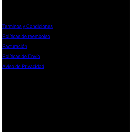
Informacion Legal y Soporte
Terminos y Condiciones
Políticas de reembolso
Facturación
Políticas de Envío
Aviso de Privacidad
Contacto y Redes Sociales
Telefonos de Contacto 33 36153128 y 33 38258014
Whats App de Contacto 33 23851294
Nuestro Show Room:
Av. Vallarta 3233 Int. 10-D
Col. Vallarta Poniente
44110
Guadalajara, Jal.