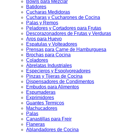
Bowls para Mezclar
Batidores
Cucharas Medidoras
Cucharas y Cucharones de Cocina
Palas y Remos
Peladores y Cortadores para Frutas
Descorazonadores de Frutas y Verduras
Aros para Huevo
Espatulas y Volteadores
Prensas para Carne de Hamburguesa
Brochas para Cocina
Coladores
Abrelatas Industriales
Especieros y Espolvoreadores
Pinzas y Tijeras de Cocina
Dispensadores de Condimentos
Embudos para Alimentos
Espumaderas
Exprimidores
Guantes Termicos
Machucadores
Palas
Canastillas para Freir
Flaneras
Ablandadores de Cocina