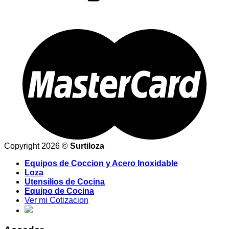
Copyright 2026 ©
Surtiloza
Equipos de Coccion y Acero Inoxidable
Loza
Utensilios de Cocina
Equipo de Cocina
Ver mi Cotizacion