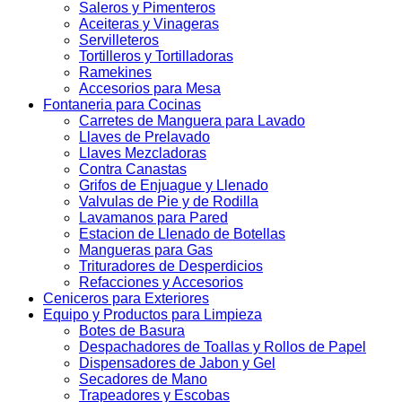
Saleros y Pimenteros
Aceiteras y Vinageras
Servilleteros
Tortilleros y Tortilladoras
Ramekines
Accesorios para Mesa
Fontaneria para Cocinas
Carretes de Manguera para Lavado
Llaves de Prelavado
Llaves Mezcladoras
Contra Canastas
Grifos de Enjuague y Llenado
Valvulas de Pie y de Rodilla
Lavamanos para Pared
Estacion de Llenado de Botellas
Mangueras para Gas
Trituradores de Desperdicios
Refacciones y Accesorios
Ceniceros para Exteriores
Equipo y Productos para Limpieza
Botes de Basura
Despachadores de Toallas y Rollos de Papel
Dispensadores de Jabon y Gel
Secadores de Mano
Trapeadores y Escobas