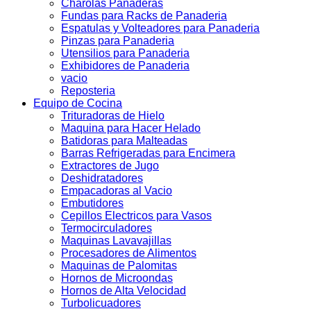
Charolas Panaderas
Fundas para Racks de Panaderia
Espatulas y Volteadores para Panaderia
Pinzas para Panaderia
Utensilios para Panaderia
Exhibidores de Panaderia
vacio
Reposteria
Equipo de Cocina
Trituradoras de Hielo
Maquina para Hacer Helado
Batidoras para Malteadas
Barras Refrigeradas para Encimera
Extractores de Jugo
Deshidratadores
Empacadoras al Vacio
Embutidores
Cepillos Electricos para Vasos
Termocirculadores
Maquinas Lavavajillas
Procesadores de Alimentos
Maquinas de Palomitas
Hornos de Microondas
Hornos de Alta Velocidad
Turbolicuadores