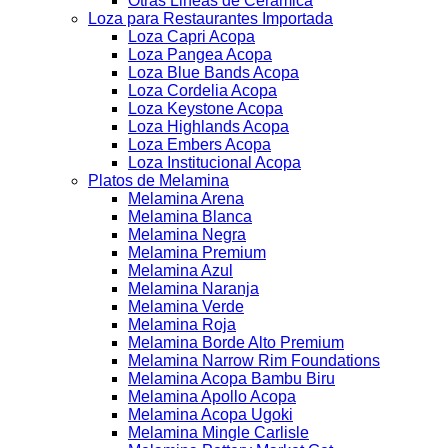
Otras Lineas de Ceramica
Loza para Restaurantes Importada
Loza Capri Acopa
Loza Pangea Acopa
Loza Blue Bands Acopa
Loza Cordelia Acopa
Loza Keystone Acopa
Loza Highlands Acopa
Loza Embers Acopa
Loza Institucional Acopa
Platos de Melamina
Melamina Arena
Melamina Blanca
Melamina Negra
Melamina Premium
Melamina Azul
Melamina Naranja
Melamina Verde
Melamina Roja
Melamina Borde Alto Premium
Melamina Narrow Rim Foundations
Melamina Acopa Bambu Biru
Melamina Apollo Acopa
Melamina Acopa Ugoki
Melamina Mingle Carlisle