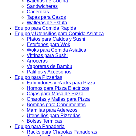
Baterias de Cocina
Sandwicheras
Cacerolas
Tapas para Cazos
Wafleras de Estufa
Equipo para Comida Rapida
Equipo y Utensilios para Comida Asiatica
Platos para Caldos y Sushi
Estufones para Wok
Woks para Comida Asiatica
Vitrinas para Sushi
Arroceras
Vaporeras de Bambu
Palillos y Accesorios
Equipo para Pizzerias
Exhibidores y Racks para Pizza
Hornos para Pizza Electricos
Cajas para Masa de Pizza
Charolas y Mallas para Pizza
Bombas para Condimentos
Mamilas para Aderezos
Utensilios para Pizzerias
Bolsas Termicas
Equipo para Panaderia
Racks para Charolas Panaderas