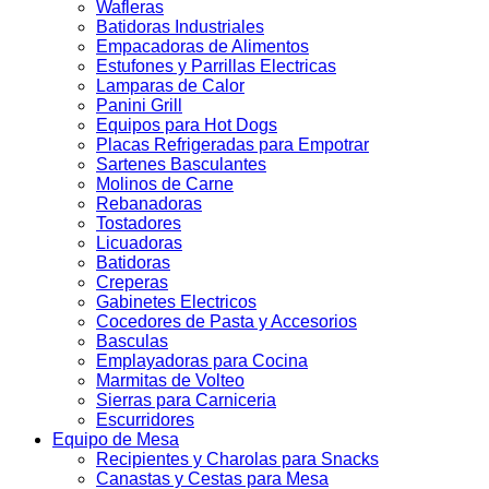
Wafleras
Batidoras Industriales
Empacadoras de Alimentos
Estufones y Parrillas Electricas
Lamparas de Calor
Panini Grill
Equipos para Hot Dogs
Placas Refrigeradas para Empotrar
Sartenes Basculantes
Molinos de Carne
Rebanadoras
Tostadores
Licuadoras
Batidoras
Creperas
Gabinetes Electricos
Cocedores de Pasta y Accesorios
Basculas
Emplayadoras para Cocina
Marmitas de Volteo
Sierras para Carniceria
Escurridores
Equipo de Mesa
Recipientes y Charolas para Snacks
Canastas y Cestas para Mesa