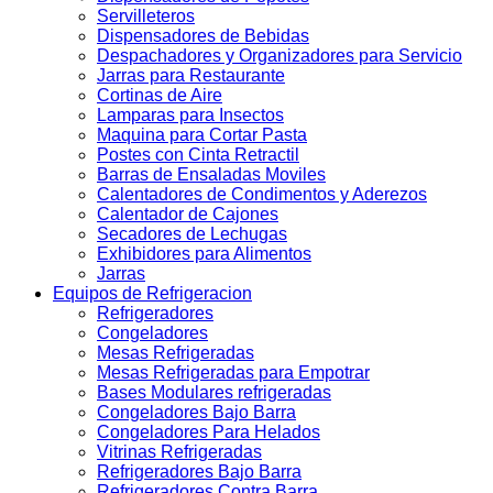
Servilleteros
Dispensadores de Bebidas
Despachadores y Organizadores para Servicio
Jarras para Restaurante
Cortinas de Aire
Lamparas para Insectos
Maquina para Cortar Pasta
Postes con Cinta Retractil
Barras de Ensaladas Moviles
Calentadores de Condimentos y Aderezos
Calentador de Cajones
Secadores de Lechugas
Exhibidores para Alimentos
Jarras
Equipos de Refrigeracion
Refrigeradores
Congeladores
Mesas Refrigeradas
Mesas Refrigeradas para Empotrar
Bases Modulares refrigeradas
Congeladores Bajo Barra
Congeladores Para Helados
Vitrinas Refrigeradas
Refrigeradores Bajo Barra
Refrigeradores Contra Barra