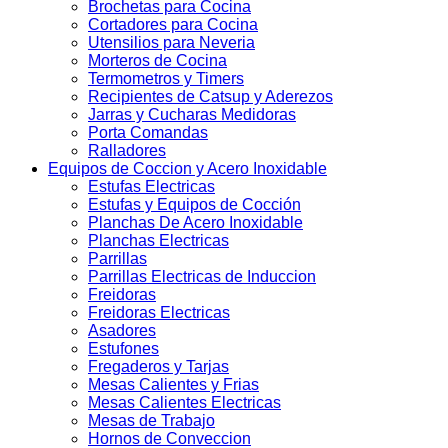
Brochetas para Cocina
Cortadores para Cocina
Utensilios para Neveria
Morteros de Cocina
Termometros y Timers
Recipientes de Catsup y Aderezos
Jarras y Cucharas Medidoras
Porta Comandas
Ralladores
Equipos de Coccion y Acero Inoxidable
Estufas Electricas
Estufas y Equipos de Cocción
Planchas De Acero Inoxidable
Planchas Electricas
Parrillas
Parrillas Electricas de Induccion
Freidoras
Freidoras Electricas
Asadores
Estufones
Fregaderos y Tarjas
Mesas Calientes y Frias
Mesas Calientes Electricas
Mesas de Trabajo
Hornos de Conveccion