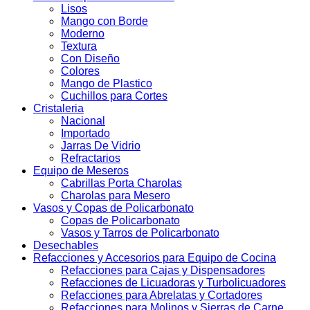
Lisos
Mango con Borde
Moderno
Textura
Con Diseño
Colores
Mango de Plastico
Cuchillos para Cortes
Cristaleria
Nacional
Importado
Jarras De Vidrio
Refractarios
Equipo de Meseros
Cabrillas Porta Charolas
Charolas para Mesero
Vasos y Copas de Policarbonato
Copas de Policarbonato
Vasos y Tarros de Policarbonato
Desechables
Refacciones y Accesorios para Equipo de Cocina
Refacciones para Cajas y Dispensadores
Refacciones de Licuadoras y Turbolicuadores
Refacciones para Abrelatas y Cortadores
Refacciones para Molinos y Sierras de Carne