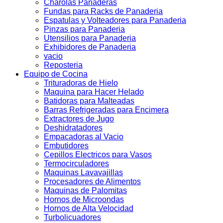
Charolas Panaderas
Fundas para Racks de Panaderia
Espatulas y Volteadores para Panaderia
Pinzas para Panaderia
Utensilios para Panaderia
Exhibidores de Panaderia
vacio
Reposteria
Equipo de Cocina
Trituradoras de Hielo
Maquina para Hacer Helado
Batidoras para Malteadas
Barras Refrigeradas para Encimera
Extractores de Jugo
Deshidratadores
Empacadoras al Vacio
Embutidores
Cepillos Electricos para Vasos
Termocirculadores
Maquinas Lavavajillas
Procesadores de Alimentos
Maquinas de Palomitas
Hornos de Microondas
Hornos de Alta Velocidad
Turbolicuadores