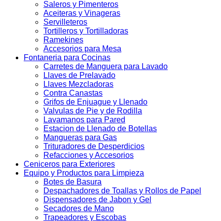
Saleros y Pimenteros
Aceiteras y Vinageras
Servilleteros
Tortilleros y Tortilladoras
Ramekines
Accesorios para Mesa
Fontaneria para Cocinas
Carretes de Manguera para Lavado
Llaves de Prelavado
Llaves Mezcladoras
Contra Canastas
Grifos de Enjuague y Llenado
Valvulas de Pie y de Rodilla
Lavamanos para Pared
Estacion de Llenado de Botellas
Mangueras para Gas
Trituradores de Desperdicios
Refacciones y Accesorios
Ceniceros para Exteriores
Equipo y Productos para Limpieza
Botes de Basura
Despachadores de Toallas y Rollos de Papel
Dispensadores de Jabon y Gel
Secadores de Mano
Trapeadores y Escobas