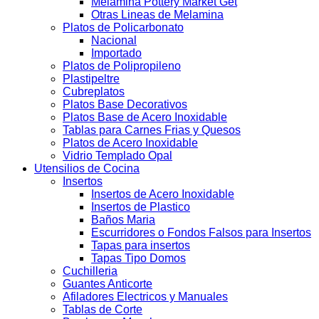
Melamina Pottery Market Get
Otras Lineas de Melamina
Platos de Policarbonato
Nacional
Importado
Platos de Polipropileno
Plastipeltre
Cubreplatos
Platos Base Decorativos
Platos Base de Acero Inoxidable
Tablas para Carnes Frias y Quesos
Platos de Acero Inoxidable
Vidrio Templado Opal
Utensilios de Cocina
Insertos
Insertos de Acero Inoxidable
Insertos de Plastico
Baños Maria
Escurridores o Fondos Falsos para Insertos
Tapas para insertos
Tapas Tipo Domos
Cuchilleria
Guantes Anticorte
Afiladores Electricos y Manuales
Tablas de Corte