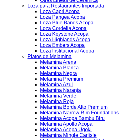
Otras Lineas de Ceramica
Loza para Restaurantes Importada
Loza Capri Acopa
Loza Pangea Acopa
Loza Blue Bands Acopa
Loza Cordelia Acopa
Loza Keystone Acopa
Loza Highlands Acopa
Loza Embers Acopa
Loza Institucional Acopa
Platos de Melamina
Melamina Arena
Melamina Blanca
Melamina Negra
Melamina Premium
Melamina Azul
Melamina Naranja
Melamina Verde
Melamina Roja
Melamina Borde Alto Premium
Melamina Narrow Rim Foundations
Melamina Acopa Bambu Biru
Melamina Apollo Acopa
Melamina Acopa Ugoki
Melamina Mingle Carlisle