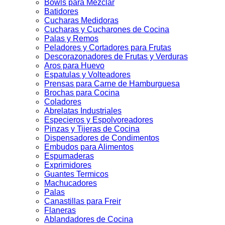
Bowls para Mezclar
Batidores
Cucharas Medidoras
Cucharas y Cucharones de Cocina
Palas y Remos
Peladores y Cortadores para Frutas
Descorazonadores de Frutas y Verduras
Aros para Huevo
Espatulas y Volteadores
Prensas para Carne de Hamburguesa
Brochas para Cocina
Coladores
Abrelatas Industriales
Especieros y Espolvoreadores
Pinzas y Tijeras de Cocina
Dispensadores de Condimentos
Embudos para Alimentos
Espumaderas
Exprimidores
Guantes Termicos
Machucadores
Palas
Canastillas para Freir
Flaneras
Ablandadores de Cocina