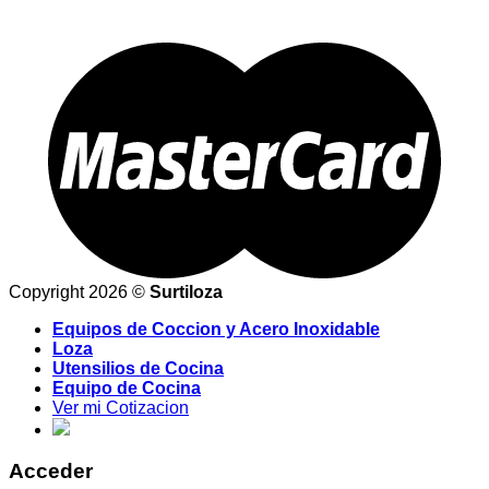
Copyright 2026 ©
Surtiloza
Equipos de Coccion y Acero Inoxidable
Loza
Utensilios de Cocina
Equipo de Cocina
Ver mi Cotizacion
Acceder