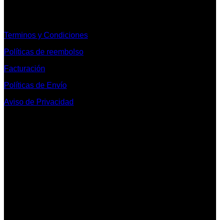
Informacion Legal y Soporte
Terminos y Condiciones
Políticas de reembolso
Facturación
Políticas de Envío
Aviso de Privacidad
Contacto y Redes Sociales
Telefonos de Contacto 33 36153128 y 33 38258014
Whats App de Contacto 33 23851294
Nuestro Show Room:
Av. Vallarta 3233 Int. 10-D
Col. Vallarta Poniente
44110
Guadalajara, Jal.