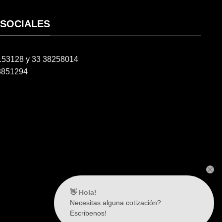
 SOCIALES
6153128 y 33 38258014
3851294
👋 Hola!
Necesitas alguna cotización?
Escribenos!