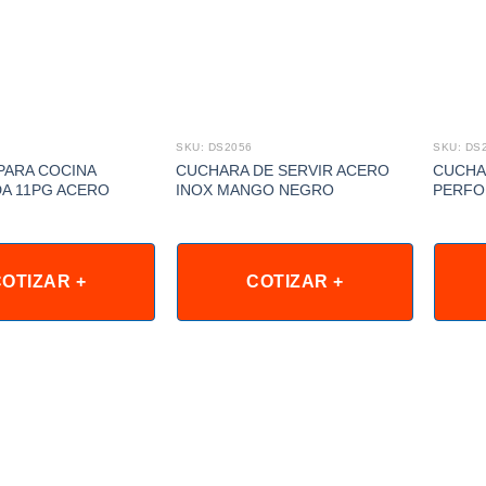
SKU: DS2056
SKU: DS
PARA COCINA
CUCHARA DE SERVIR ACERO
CUCHA
A 11PG ACERO
INOX MANGO NEGRO
PERFO
OTIZAR +
COTIZAR +