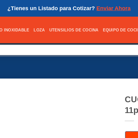
¿Tienes un Listado para Cotizar?
Enviar Ahora
O INOXIDABLE
LOZA
UTENSILIOS DE COCINA
EQUIPO DE COC
CU
11