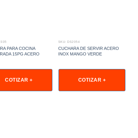
2335
SKU: DS2054
SKU
RA PARA COCINA
CUCHARA DE SERVIR ACERO
CU
RADA 15PG ACERO
INOX MANGO VERDE
IN
COTIZAR +
COTIZAR +