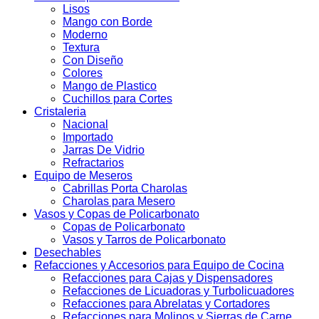
Lisos
Mango con Borde
Moderno
Textura
Con Diseño
Colores
Mango de Plastico
Cuchillos para Cortes
Cristaleria
Nacional
Importado
Jarras De Vidrio
Refractarios
Equipo de Meseros
Cabrillas Porta Charolas
Charolas para Mesero
Vasos y Copas de Policarbonato
Copas de Policarbonato
Vasos y Tarros de Policarbonato
Desechables
Refacciones y Accesorios para Equipo de Cocina
Refacciones para Cajas y Dispensadores
Refacciones de Licuadoras y Turbolicuadores
Refacciones para Abrelatas y Cortadores
Refacciones para Molinos y Sierras de Carne