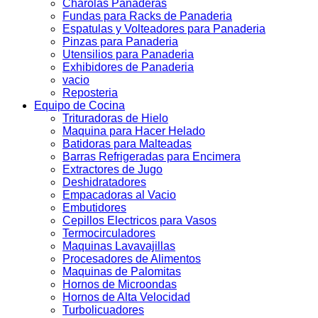
Charolas Panaderas
Fundas para Racks de Panaderia
Espatulas y Volteadores para Panaderia
Pinzas para Panaderia
Utensilios para Panaderia
Exhibidores de Panaderia
vacio
Reposteria
Equipo de Cocina
Trituradoras de Hielo
Maquina para Hacer Helado
Batidoras para Malteadas
Barras Refrigeradas para Encimera
Extractores de Jugo
Deshidratadores
Empacadoras al Vacio
Embutidores
Cepillos Electricos para Vasos
Termocirculadores
Maquinas Lavavajillas
Procesadores de Alimentos
Maquinas de Palomitas
Hornos de Microondas
Hornos de Alta Velocidad
Turbolicuadores