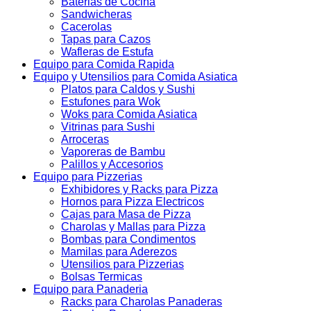
Baterias de Cocina
Sandwicheras
Cacerolas
Tapas para Cazos
Wafleras de Estufa
Equipo para Comida Rapida
Equipo y Utensilios para Comida Asiatica
Platos para Caldos y Sushi
Estufones para Wok
Woks para Comida Asiatica
Vitrinas para Sushi
Arroceras
Vaporeras de Bambu
Palillos y Accesorios
Equipo para Pizzerias
Exhibidores y Racks para Pizza
Hornos para Pizza Electricos
Cajas para Masa de Pizza
Charolas y Mallas para Pizza
Bombas para Condimentos
Mamilas para Aderezos
Utensilios para Pizzerias
Bolsas Termicas
Equipo para Panaderia
Racks para Charolas Panaderas