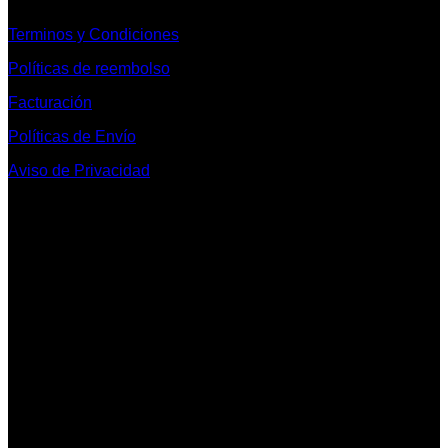
Terminos y Condiciones
Políticas de reembolso
Facturación
Políticas de Envío
Aviso de Privacidad
Contacto y Redes Sociales
Telefonos de Contacto 33 36153128 y 33 38258014
Whats App de Contacto 33 23851294
Nuestro Show Room:
Av. Vallarta 3233 Int. 10-D
Col. Vallarta Poniente
44110
Guadalajara, Jal.