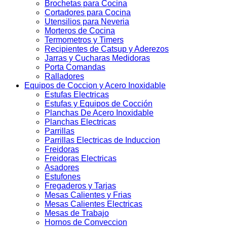
Brochetas para Cocina
Cortadores para Cocina
Utensilios para Neveria
Morteros de Cocina
Termometros y Timers
Recipientes de Catsup y Aderezos
Jarras y Cucharas Medidoras
Porta Comandas
Ralladores
Equipos de Coccion y Acero Inoxidable
Estufas Electricas
Estufas y Equipos de Cocción
Planchas De Acero Inoxidable
Planchas Electricas
Parrillas
Parrillas Electricas de Induccion
Freidoras
Freidoras Electricas
Asadores
Estufones
Fregaderos y Tarjas
Mesas Calientes y Frias
Mesas Calientes Electricas
Mesas de Trabajo
Hornos de Conveccion