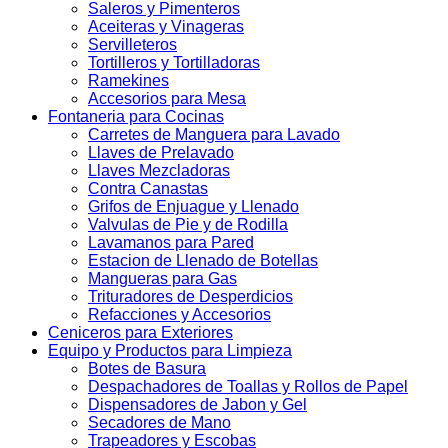
Saleros y Pimenteros
Aceiteras y Vinageras
Servilleteros
Tortilleros y Tortilladoras
Ramekines
Accesorios para Mesa
Fontaneria para Cocinas
Carretes de Manguera para Lavado
Llaves de Prelavado
Llaves Mezcladoras
Contra Canastas
Grifos de Enjuague y Llenado
Valvulas de Pie y de Rodilla
Lavamanos para Pared
Estacion de Llenado de Botellas
Mangueras para Gas
Trituradores de Desperdicios
Refacciones y Accesorios
Ceniceros para Exteriores
Equipo y Productos para Limpieza
Botes de Basura
Despachadores de Toallas y Rollos de Papel
Dispensadores de Jabon y Gel
Secadores de Mano
Trapeadores y Escobas