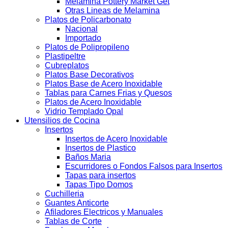
Melamina Pottery Market Get
Otras Lineas de Melamina
Platos de Policarbonato
Nacional
Importado
Platos de Polipropileno
Plastipeltre
Cubreplatos
Platos Base Decorativos
Platos Base de Acero Inoxidable
Tablas para Carnes Frias y Quesos
Platos de Acero Inoxidable
Vidrio Templado Opal
Utensilios de Cocina
Insertos
Insertos de Acero Inoxidable
Insertos de Plastico
Baños Maria
Escurridores o Fondos Falsos para Insertos
Tapas para insertos
Tapas Tipo Domos
Cuchilleria
Guantes Anticorte
Afiladores Electricos y Manuales
Tablas de Corte