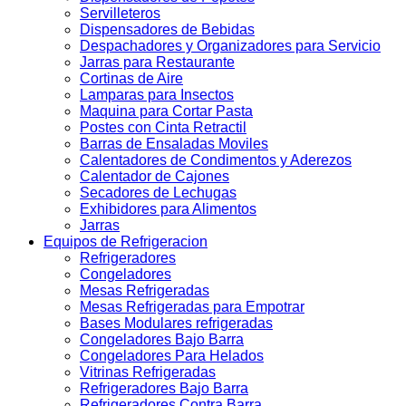
Servilleteros
Dispensadores de Bebidas
Despachadores y Organizadores para Servicio
Jarras para Restaurante
Cortinas de Aire
Lamparas para Insectos
Maquina para Cortar Pasta
Postes con Cinta Retractil
Barras de Ensaladas Moviles
Calentadores de Condimentos y Aderezos
Calentador de Cajones
Secadores de Lechugas
Exhibidores para Alimentos
Jarras
Equipos de Refrigeracion
Refrigeradores
Congeladores
Mesas Refrigeradas
Mesas Refrigeradas para Empotrar
Bases Modulares refrigeradas
Congeladores Bajo Barra
Congeladores Para Helados
Vitrinas Refrigeradas
Refrigeradores Bajo Barra
Refrigeradores Contra Barra