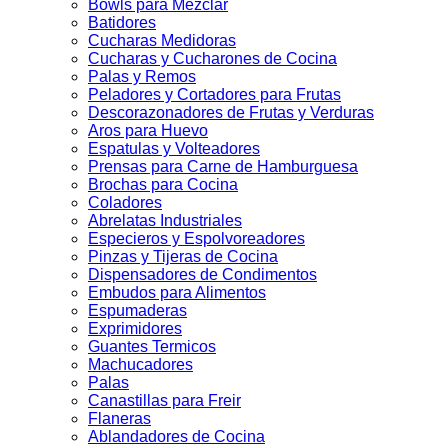
Bowls para Mezclar
Batidores
Cucharas Medidoras
Cucharas y Cucharones de Cocina
Palas y Remos
Peladores y Cortadores para Frutas
Descorazonadores de Frutas y Verduras
Aros para Huevo
Espatulas y Volteadores
Prensas para Carne de Hamburguesa
Brochas para Cocina
Coladores
Abrelatas Industriales
Especieros y Espolvoreadores
Pinzas y Tijeras de Cocina
Dispensadores de Condimentos
Embudos para Alimentos
Espumaderas
Exprimidores
Guantes Termicos
Machucadores
Palas
Canastillas para Freir
Flaneras
Ablandadores de Cocina