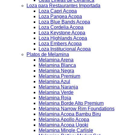
Otras Lineas de Ceramica
Loza para Restaurantes Importada
Loza Capri Acopa
Loza Pangea Acopa
Loza Blue Bands Acopa
Loza Cordelia Acopa
Loza Keystone Acopa
Loza Highlands Acopa
Loza Embers Acopa
Loza Institucional Acopa
Platos de Melamina
Melamina Arena
Melamina Blanca
Melamina Negra
Melamina Premium
Melamina Azul
Melamina Naranja
Melamina Verde
Melamina Roja
Melamina Borde Alto Premium
Melamina Narrow Rim Foundations
Melamina Acopa Bambu Biru
Melamina Apollo Acopa
Melamina Acopa Ugoki
Melamina Mingle Carlisle