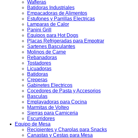
Wafleras
Batidoras Industriales
Empacadoras de Alimentos
Estufones y Parrillas Electricas
Lamparas de Calor
Panini Grill
Equipos para Hot Dogs
Placas Refrigeradas para Empotrar
Sartenes Basculantes
Molinos de Carne
Rebanadoras
Tostadores
Licuadoras
Batidoras
Creperas
Gabinetes Electricos
Cocedores de Pasta y Accesorios
Basculas
Emplayadoras para Cocina
Marmitas de Volteo
Sierras para Carniceria
Escurridores
Equipo de Mesa
Recipientes y Charolas para Snacks
Canastas y Cestas para Mesa