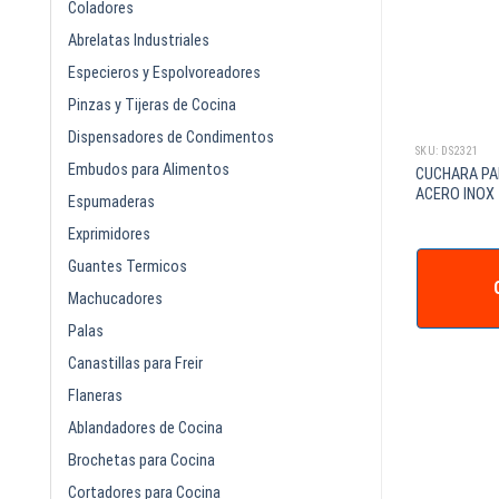
Coladores
Abrelatas Industriales
Especieros y Espolvoreadores
Pinzas y Tijeras de Cocina
Dispensadores de Condimentos
SKU: DS051T
SKU: DS2321
Embudos para Alimentos
ADORA PARA BAR
CUCHARA LISA 11 PG
CUCHARA PAR
TRANSPARENTE
ACERO INOX
Espumaderas
Exprimidores
Guantes Termicos
IZAR +
COTIZAR +
Machucadores
Palas
Canastillas para Freir
Flaneras
Ablandadores de Cocina
Brochetas para Cocina
Cortadores para Cocina