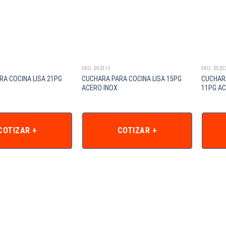
SKU: DS2315
SKU: DS23
A COCINA LISA 21PG
CUCHARA PARA COCINA LISA 15PG
CUCHAR
ACERO INOX
11PG A
COTIZAR +
COTIZAR +