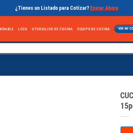
¿Tienes un Listado para Cotizar?
Enviar Ahora
XIDABLE
LOZA
UTENSILIOS DE COCINA
EQUIPO DE COCINA
VER MI C
CUC
15p