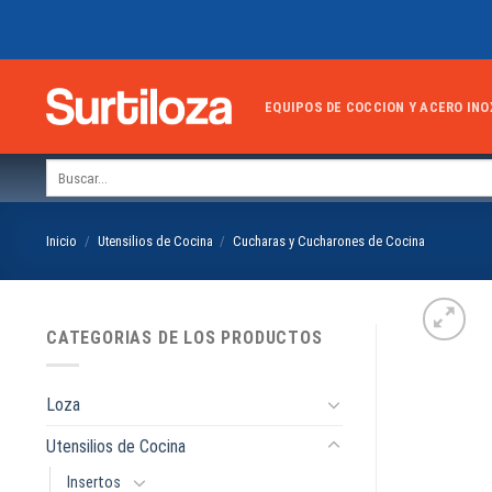
Skip
to
content
EQUIPOS DE COCCION Y ACERO INO
Buscar
por:
Inicio
/
Utensilios de Cocina
/
Cucharas y Cucharones de Cocina
CATEGORIAS DE LOS PRODUCTOS
Loza
Utensilios de Cocina
Insertos