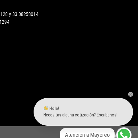
3128 y 33 38258014
51294
Hola!
Necesitas alguna cotización? Escribenos!
Atencion a Mayoreo