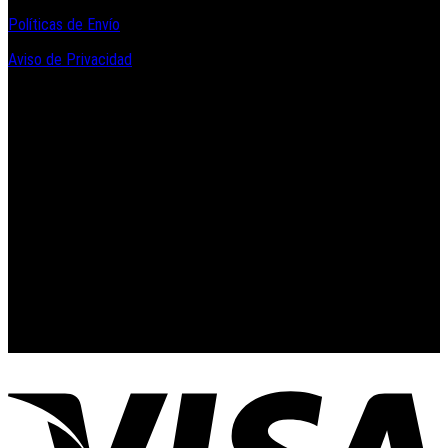
Políticas de Envío
Aviso de Privacidad
Contacto y Redes Sociales
Telefonos de Contacto 33 36153128 y 33 38258014
Whats App de Contacto 33 23851294
Nuestro Show Room:
Av. Vallarta 3233 Int. 10-D
Col. Vallarta Poniente
44110
Guadalajara, Jal.