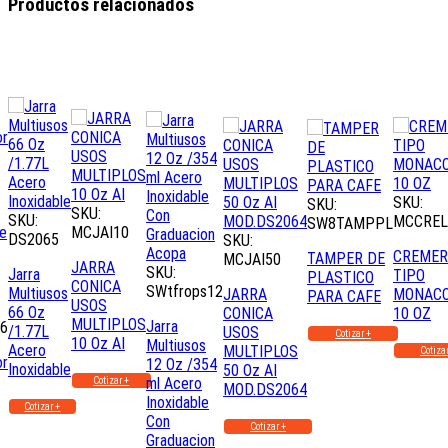
Productos relacionados
SKU:
SKU:
SKU:
SKU:
MCCREL
SW8TAMPPL
MCJAI10
DS2065
SKU:
CREMER
TAMPER DE
MCJAI50
JARRA
SKU:
Jarra
TIPO
PLASTICO
CONICA
SWtfrops12
Multiusos
JARRA
MONACO
PARA CAFE
USOS
66 Oz
CONICA
10 OZ
MULTIPLOS
Jarra
06
/1.77L
USOS
Cotizar +
10 Oz AI
Multiusos
Acero
MULTIPLOS
Cotizar
or
12 Oz /354
Inoxidable
50 Oz AI
ml Acero
Cotizar +
MOD.DS2064
Inoxidable
Cotizar +
Con
Cotizar +
Graduacion