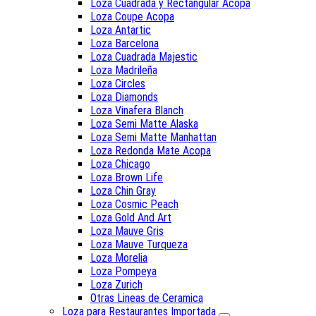
Loza Cuadrada y Rectangular Acopa
Loza Coupe Acopa
Loza Antartic
Loza Barcelona
Loza Cuadrada Majestic
Loza Madrileña
Loza Circles
Loza Diamonds
Loza Vinafera Blanch
Loza Semi Matte Alaska
Loza Semi Matte Manhattan
Loza Redonda Mate Acopa
Loza Chicago
Loza Brown Life
Loza Chin Gray
Loza Cosmic Peach
Loza Gold And Art
Loza Mauve Gris
Loza Mauve Turqueza
Loza Morelia
Loza Pompeya
Loza Zurich
Otras Lineas de Ceramica
Loza para Restaurantes Importada