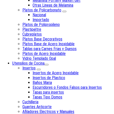
Melamina Pottery Market Get
Otras Lineas de Melamina
Platos de Policarbonato
Nacional
Importado
Platos de Polipropileno
Plastipeltre
Cubreplatos
Platos Base Decorativos
Platos Base de Acero Inoxidable
Tablas para Carnes Frias y Quesos
Platos de Acero Inoxidable
Vidrio Templado Opal
Utensilios de Cocina
Insertos
Insertos de Acero Inoxidable
Insertos de Plastico
Baños Maria
Escurridores o Fondos Falsos para Insertos
Tapas para insertos
Tapas Tipo Domos
Cuchilleria
Guantes Anticorte
Afiladores Electricos y Manuales