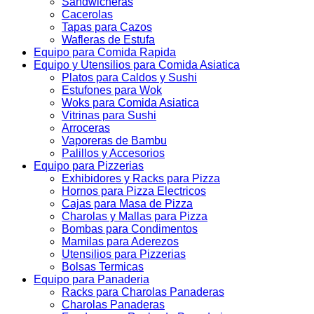
Sandwicheras
Cacerolas
Tapas para Cazos
Wafleras de Estufa
Equipo para Comida Rapida
Equipo y Utensilios para Comida Asiatica
Platos para Caldos y Sushi
Estufones para Wok
Woks para Comida Asiatica
Vitrinas para Sushi
Arroceras
Vaporeras de Bambu
Palillos y Accesorios
Equipo para Pizzerias
Exhibidores y Racks para Pizza
Hornos para Pizza Electricos
Cajas para Masa de Pizza
Charolas y Mallas para Pizza
Bombas para Condimentos
Mamilas para Aderezos
Utensilios para Pizzerias
Bolsas Termicas
Equipo para Panaderia
Racks para Charolas Panaderas
Charolas Panaderas