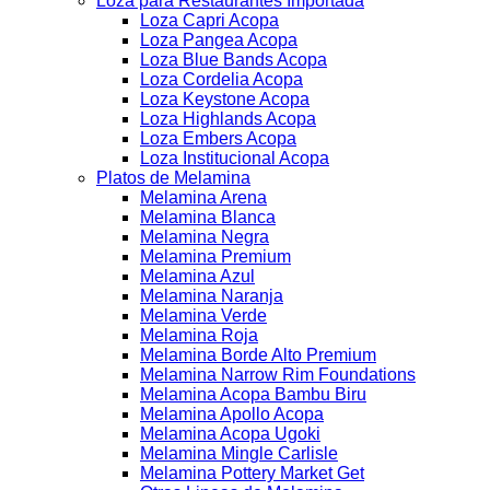
Loza para Restaurantes Importada
Loza Capri Acopa
Loza Pangea Acopa
Loza Blue Bands Acopa
Loza Cordelia Acopa
Loza Keystone Acopa
Loza Highlands Acopa
Loza Embers Acopa
Loza Institucional Acopa
Platos de Melamina
Melamina Arena
Melamina Blanca
Melamina Negra
Melamina Premium
Melamina Azul
Melamina Naranja
Melamina Verde
Melamina Roja
Melamina Borde Alto Premium
Melamina Narrow Rim Foundations
Melamina Acopa Bambu Biru
Melamina Apollo Acopa
Melamina Acopa Ugoki
Melamina Mingle Carlisle
Melamina Pottery Market Get