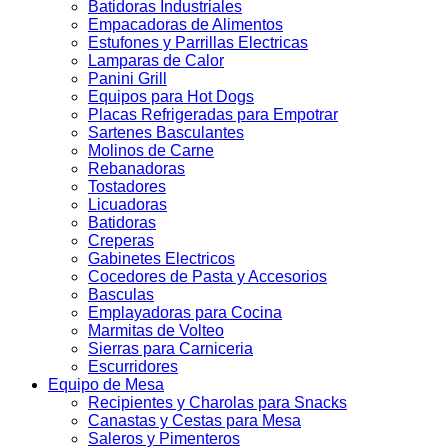
Batidoras Industriales
Empacadoras de Alimentos
Estufones y Parrillas Electricas
Lamparas de Calor
Panini Grill
Equipos para Hot Dogs
Placas Refrigeradas para Empotrar
Sartenes Basculantes
Molinos de Carne
Rebanadoras
Tostadores
Licuadoras
Batidoras
Creperas
Gabinetes Electricos
Cocedores de Pasta y Accesorios
Basculas
Emplayadoras para Cocina
Marmitas de Volteo
Sierras para Carniceria
Escurridores
Equipo de Mesa
Recipientes y Charolas para Snacks
Canastas y Cestas para Mesa
Saleros y Pimenteros