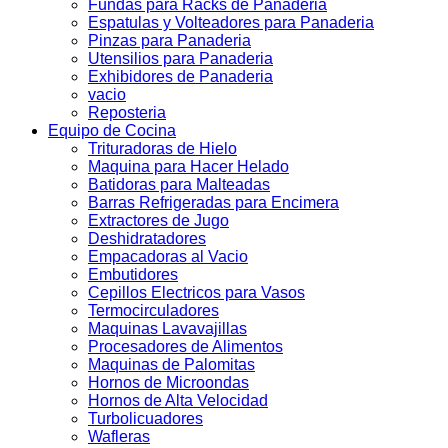
Fundas para Racks de Panaderia
Espatulas y Volteadores para Panaderia
Pinzas para Panaderia
Utensilios para Panaderia
Exhibidores de Panaderia
vacio
Reposteria
Equipo de Cocina
Trituradoras de Hielo
Maquina para Hacer Helado
Batidoras para Malteadas
Barras Refrigeradas para Encimera
Extractores de Jugo
Deshidratadores
Empacadoras al Vacio
Embutidores
Cepillos Electricos para Vasos
Termocirculadores
Maquinas Lavavajillas
Procesadores de Alimentos
Maquinas de Palomitas
Hornos de Microondas
Hornos de Alta Velocidad
Turbolicuadores
Wafleras