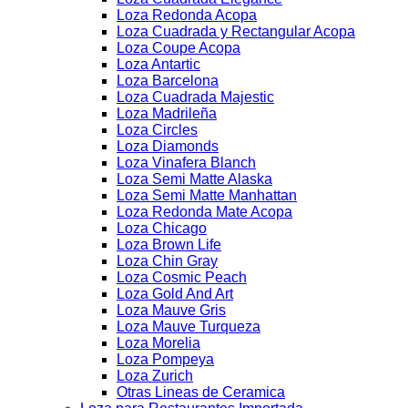
Loza Redonda Acopa
Loza Cuadrada y Rectangular Acopa
Loza Coupe Acopa
Loza Antartic
Loza Barcelona
Loza Cuadrada Majestic
Loza Madrileña
Loza Circles
Loza Diamonds
Loza Vinafera Blanch
Loza Semi Matte Alaska
Loza Semi Matte Manhattan
Loza Redonda Mate Acopa
Loza Chicago
Loza Brown Life
Loza Chin Gray
Loza Cosmic Peach
Loza Gold And Art
Loza Mauve Gris
Loza Mauve Turqueza
Loza Morelia
Loza Pompeya
Loza Zurich
Otras Lineas de Ceramica