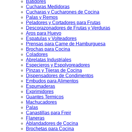
Batidores
Cucharas Medidoras
Cucharas y Cucharones de Cocina
Palas y Remos
Peladores y Cortadores para Frutas
Descorazonadores de Frutas y Verduras
Aros para Huevo
Espatulas y Volteadores
Prensas para Carne de Hamburguesa
Brochas para Cocina
Coladores
Abrelatas Industriales
Especieros y Espolvoreadores
Pinzas y Tijeras de Cocina
Dispensadores de Condimentos
Embudos para Alimentos
Espumaderas
Exprimidores
Guantes Termicos
Machucadores
Palas
Canastillas para Freir
Flaneras
Ablandadores de Cocina
Brochetas para Cocina