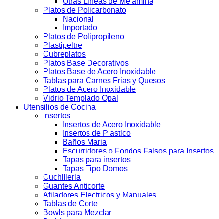
Otras Lineas de Melamina
Platos de Policarbonato
Nacional
Importado
Platos de Polipropileno
Plastipeltre
Cubreplatos
Platos Base Decorativos
Platos Base de Acero Inoxidable
Tablas para Carnes Frias y Quesos
Platos de Acero Inoxidable
Vidrio Templado Opal
Utensilios de Cocina
Insertos
Insertos de Acero Inoxidable
Insertos de Plastico
Baños Maria
Escurridores o Fondos Falsos para Insertos
Tapas para insertos
Tapas Tipo Domos
Cuchilleria
Guantes Anticorte
Afiladores Electricos y Manuales
Tablas de Corte
Bowls para Mezclar