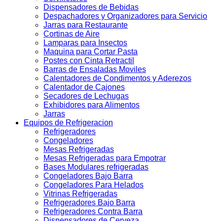
Dispensadores de Bebidas
Despachadores y Organizadores para Servicio
Jarras para Restaurante
Cortinas de Aire
Lamparas para Insectos
Maquina para Cortar Pasta
Postes con Cinta Retractil
Barras de Ensaladas Moviles
Calentadores de Condimentos y Aderezos
Calentador de Cajones
Secadores de Lechugas
Exhibidores para Alimentos
Jarras
Equipos de Refrigeracion
Refrigeradores
Congeladores
Mesas Refrigeradas
Mesas Refrigeradas para Empotrar
Bases Modulares refrigeradas
Congeladores Bajo Barra
Congeladores Para Helados
Vitrinas Refrigeradas
Refrigeradores Bajo Barra
Refrigeradores Contra Barra
Dispensadores de Cerveza