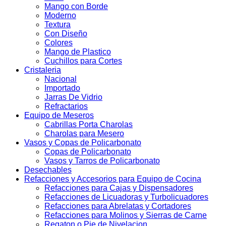
Mango con Borde
Moderno
Textura
Con Diseño
Colores
Mango de Plastico
Cuchillos para Cortes
Cristaleria
Nacional
Importado
Jarras De Vidrio
Refractarios
Equipo de Meseros
Cabrillas Porta Charolas
Charolas para Mesero
Vasos y Copas de Policarbonato
Copas de Policarbonato
Vasos y Tarros de Policarbonato
Desechables
Refacciones y Accesorios para Equipo de Cocina
Refacciones para Cajas y Dispensadores
Refacciones de Licuadoras y Turbolicuadores
Refacciones para Abrelatas y Cortadores
Refacciones para Molinos y Sierras de Carne
Regaton o Pie de Nivelacion