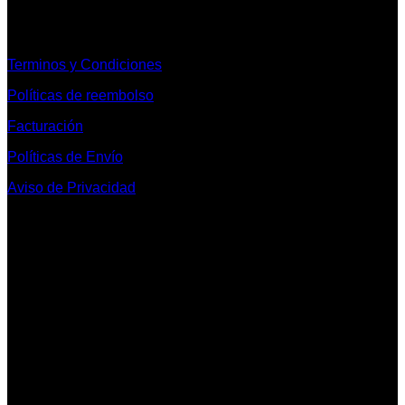
Informacion Legal y Soporte
Terminos y Condiciones
Políticas de reembolso
Facturación
Políticas de Envío
Aviso de Privacidad
Contacto y Redes Sociales
Telefonos de Contacto 33 36153128 y 33 38258014
Whats App de Contacto 33 23851294
Nuestro Show Room:
Av. Vallarta 3233 Int. 10-D
Col. Vallarta Poniente
44110
Guadalajara, Jal.