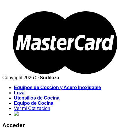
Copyright 2026 ©
Surtiloza
Equipos de Coccion y Acero Inoxidable
Loza
Utensilios de Cocina
Equipo de Cocina
Ver mi Cotizacion
Acceder