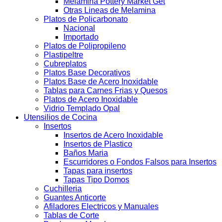
Melamina Pottery Market Get
Otras Lineas de Melamina
Platos de Policarbonato
Nacional
Importado
Platos de Polipropileno
Plastipeltre
Cubreplatos
Platos Base Decorativos
Platos Base de Acero Inoxidable
Tablas para Carnes Frias y Quesos
Platos de Acero Inoxidable
Vidrio Templado Opal
Utensilios de Cocina
Insertos
Insertos de Acero Inoxidable
Insertos de Plastico
Baños Maria
Escurridores o Fondos Falsos para Insertos
Tapas para insertos
Tapas Tipo Domos
Cuchilleria
Guantes Anticorte
Afiladores Electricos y Manuales
Tablas de Corte