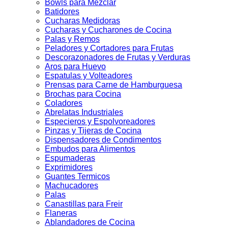
Bowls para Mezclar
Batidores
Cucharas Medidoras
Cucharas y Cucharones de Cocina
Palas y Remos
Peladores y Cortadores para Frutas
Descorazonadores de Frutas y Verduras
Aros para Huevo
Espatulas y Volteadores
Prensas para Carne de Hamburguesa
Brochas para Cocina
Coladores
Abrelatas Industriales
Especieros y Espolvoreadores
Pinzas y Tijeras de Cocina
Dispensadores de Condimentos
Embudos para Alimentos
Espumaderas
Exprimidores
Guantes Termicos
Machucadores
Palas
Canastillas para Freir
Flaneras
Ablandadores de Cocina