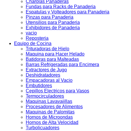
Charolas Panaderas
Fundas para Racks de Panaderia
Espatulas y Volteadores para Panaderia
Pinzas para Panaderia
Utensilios para Panaderia
Exhibidores de Panaderia
vacio
Reposteria
Equipo de Cocina
Trituradoras de Hielo
Maquina para Hacer Helado
Batidoras para Malteadas
Barras Refrigeradas para Encimera
Extractores de Jugo
Deshidratadores
Empacadoras al Vacio
Embutidores
Cepillos Electricos para Vasos
Termocirculadores
Maquinas Lavavajillas
Procesadores de Alimentos
Maquinas de Palomitas
Hornos de Microondas
Hornos de Alta Velocidad
Turbolicuadores