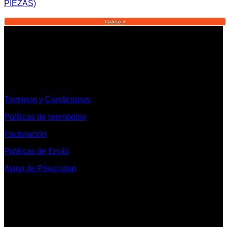
PIEZAS)
Cotizar +
Informacion Legal y Soporte
Terminos y Condiciones
Políticas de reembolso
Facturación
Políticas de Envío
Aviso de Privacidad
Contacto y Redes Sociales
Telefonos de Contacto 33 36153128 y 33 38258014
Whats App de Contacto 33 23851294