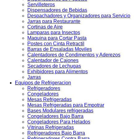
Servilleteros
Dispensadores de Bebidas
Despachadores y Organizadores para Servicio
Jarras para Restaurante
Cortinas de Aire
Lamparas para Insectos
Maquina para Cortar Pasta
Postes con Cinta Retractil
Barras de Ensaladas Moviles
Calentadores de Condimentos y Aderezos
Calentador de Cajones
Secadores de Lechugas
Exhibidores para Alimentos
Jarras
Equipos de Refrigeracion
Refrigeradores
Congeladores
Mesas Refrigeradas
Mesas Refrigeradas para Empotrar
Bases Modulares refrigeradas
Congeladores Bajo Barra
Congeladores Para Helados
Vitrinas Refrigeradas
Refrigeradores Bajo Barra
Refrigeradores Contra Barra