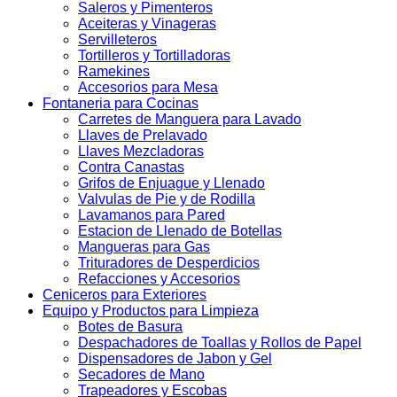
Saleros y Pimenteros
Aceiteras y Vinageras
Servilleteros
Tortilleros y Tortilladoras
Ramekines
Accesorios para Mesa
Fontaneria para Cocinas
Carretes de Manguera para Lavado
Llaves de Prelavado
Llaves Mezcladoras
Contra Canastas
Grifos de Enjuague y Llenado
Valvulas de Pie y de Rodilla
Lavamanos para Pared
Estacion de Llenado de Botellas
Mangueras para Gas
Trituradores de Desperdicios
Refacciones y Accesorios
Ceniceros para Exteriores
Equipo y Productos para Limpieza
Botes de Basura
Despachadores de Toallas y Rollos de Papel
Dispensadores de Jabon y Gel
Secadores de Mano
Trapeadores y Escobas