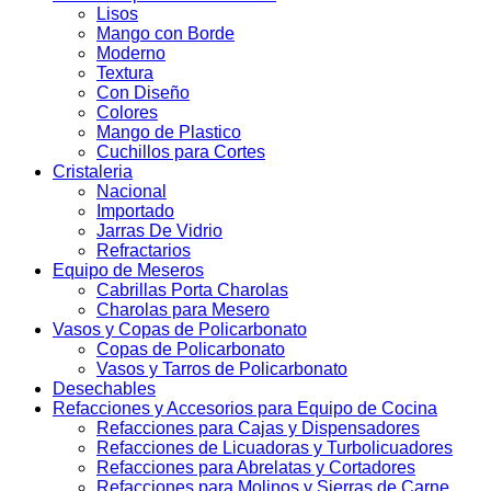
Lisos
Mango con Borde
Moderno
Textura
Con Diseño
Colores
Mango de Plastico
Cuchillos para Cortes
Cristaleria
Nacional
Importado
Jarras De Vidrio
Refractarios
Equipo de Meseros
Cabrillas Porta Charolas
Charolas para Mesero
Vasos y Copas de Policarbonato
Copas de Policarbonato
Vasos y Tarros de Policarbonato
Desechables
Refacciones y Accesorios para Equipo de Cocina
Refacciones para Cajas y Dispensadores
Refacciones de Licuadoras y Turbolicuadores
Refacciones para Abrelatas y Cortadores
Refacciones para Molinos y Sierras de Carne