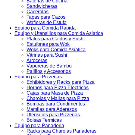
Baterias de Cocina
Sandwicheras
Cacerolas
Tapas para Cazos
Wafleras de Estufa
Equipo para Comida Rapida
Equipo y Utensilios para Comida Asiatica
Platos para Caldos y Sushi
Estufones para Wok
Woks para Comida Asiatica
Vitrinas para Sushi
Arroceras
Vaporeras de Bambu
Palillos y Accesorios
Equipo para Pizzerias
Exhibidores y Racks para Pizza
Hornos para Pizza Electricos
Cajas para Masa de Pizza
Charolas y Mallas para Pizza
Bombas para Condimentos
Mamilas para Aderezos
Utensilios para Pizzerias
Bolsas Termicas
Equipo para Panaderia
Racks para Charolas Panaderas