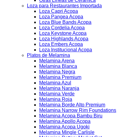
Otras Lineas de Ceramica
Loza para Restaurantes Importada
Loza Capri Acopa
Loza Pangea Acopa
Loza Blue Bands Acopa
Loza Cordelia Acopa
Loza Keystone Acopa
Loza Highlands Acopa
Loza Embers Acopa
Loza Institucional Acopa
Platos de Melamina
Melamina Arena
Melamina Blanca
Melamina Negra
Melamina Premium
Melamina Azul
Melamina Naranja
Melamina Verde
Melamina Roja
Melamina Borde Alto Premium
Melamina Narrow Rim Foundations
Melamina Acopa Bambu Biru
Melamina Apollo Acopa
Melamina Acopa Ugoki
Melamina Mingle Carlisle