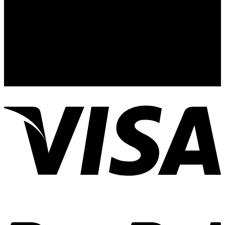
Nuestro Show Room:
Av. Vallarta 3233 Int. 10-D
Col. Vallarta Poniente
44110
Guadalajara, Jal.