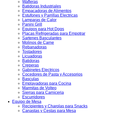
Wafleras
Batidoras Industriales
Empacadoras de Alimentos
Estufones y Parrillas Electricas
Lamparas de Calor
Panini Grill
Equipos para Hot Dogs
Placas Refrigeradas para Empotrar
Sartenes Basculantes
Molinos de Carne
Rebanadoras
Tostadores
Licuadoras
Batidoras
Creperas
Gabinetes Electricos
Cocedores de Pasta y Accesorios
Basculas
Emplayadoras para Cocina
Marmitas de Volteo
Sierras para Carniceria
Escurridores
Equipo de Mesa
Recipientes y Charolas para Snacks
Canastas y Cestas para Mesa