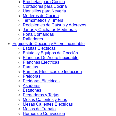
Brochetas para Cocina
Cortadores para Cocina
Utensilios para Neveria
Morteros de Cocina
Termometros y Timers
Recipientes de Catsup y Aderezos
Jarras y Cucharas Medidoras
Porta Comandas
Ralladores
Equipos de Coccion y Acero Inoxidable
Estufas Electricas
Estufas y Equipos de Cocción
Planchas De Acero Inoxidable
Planchas Electricas
Parrillas
Parrillas Electricas de Induccion
Freidoras
Freidoras Electricas
Asadores
Estufones
Fregaderos y Tarjas
Mesas Calientes y Frias
Mesas Calientes Electricas
Mesas de Trabajo
Hornos de Conveccion