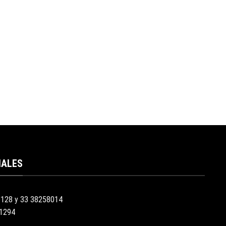
IALES
3128 y 33 38258014
51294