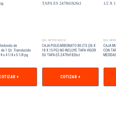
SKU: SW7FB182615C
SKU: SW9
Redondo de
CAJA POLICARBONATO 80 LTS (26 X
CAJA MU
 de 1 Qt. Translucido
18 X 15 PG) NO INCLUYE TAPA VIGOR
CON TA
/4 x 4 1/4 x 5 1/8 pg
SU TAPA ES 247fbl1826cl
MEDIDAS:
COTIZAR +
COTIZAR +