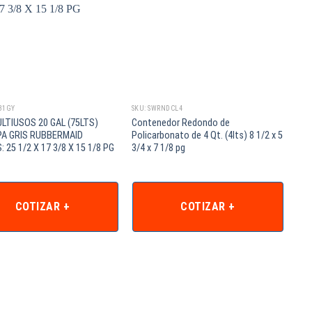
S31GY
SKU: SWRNDCL4
LTIUSOS 20 GAL (75LTS)
Contenedor Redondo de
PA GRIS RUBBERMAID
Policarbonato de 4 Qt. (4lts) 8 1/2 x 5
 25 1/2 X 17 3/8 X 15 1/8 PG
3/4 x 7 1/8 pg
COTIZAR +
COTIZAR +