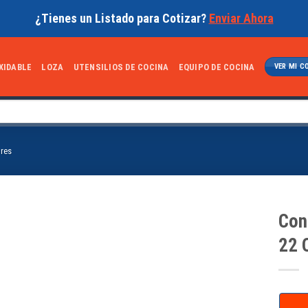
¿Tienes un Listado para Cotizar?
Enviar Ahora
XIDABLE
LOZA
UTENSILIOS DE COCINA
EQUIPO DE COCINA
VER MI C
ores
Con
22 