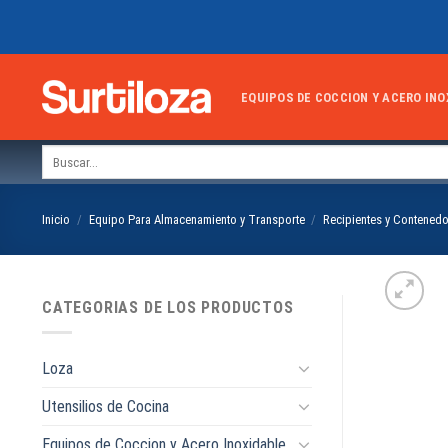
Skip
to
content
EQUIPOS DE COCCION Y ACERO INO
Buscar
por:
Inicio
/
Equipo Para Almacenamiento y Transporte
/
Recipientes y Contened
CATEGORIAS DE LOS PRODUCTOS
Loza
Utensilios de Cocina
Equipos de Coccion y Acero Inoxidable