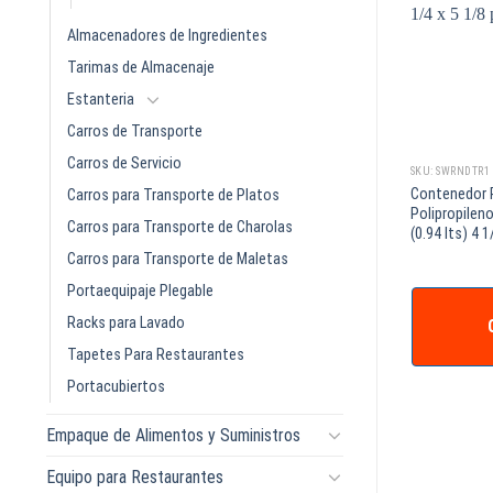
Almacenadores de Ingredientes
Tarimas de Almacenaje
Estanteria
Carros de Transporte
Carros de Servicio
SKU: SWRNDWH18
SKU: SWRNDTR1
NATO 30LTS
Contenedor Redondo de
Contenedor 
Carros para Transporte de Platos
CLUYE TAPA MARCA
Polipropileno de 18 Qt. Blanco
Polipropileno
Carros para Transporte de Charolas
(0.94 lts) 4 1
Carros para Transporte de Maletas
Portaequipaje Plegable
COTIZAR +
Racks para Lavado
IZAR +
Tapetes Para Restaurantes
Portacubiertos
Empaque de Alimentos y Suministros
Equipo para Restaurantes