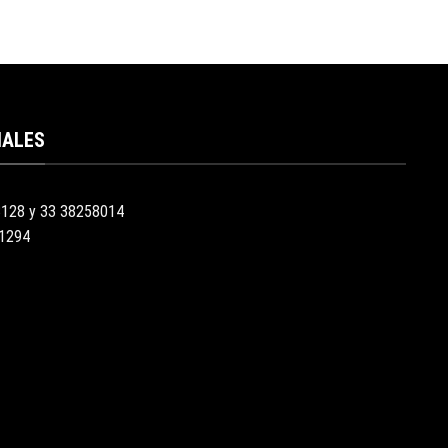
IALES
3128 y 33 38258014
51294