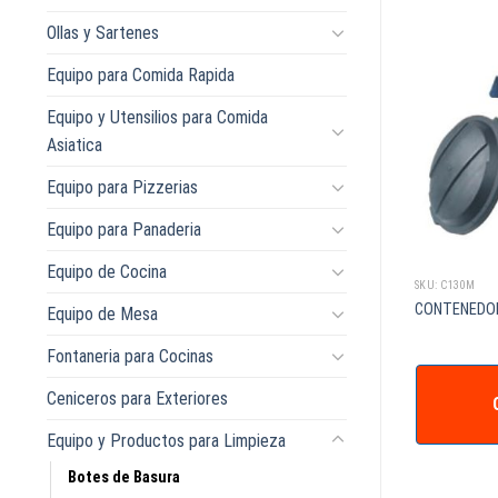
Ollas y Sartenes
Equipo para Comida Rapida
Equipo y Utensilios para Comida
Asiatica
Equipo para Pizzerias
Equipo para Panaderia
Equipo de Cocina
SKU: 9182BL
SKU: C130M
SURERO DE 130
Contenedor Marca TOFF 120 Litros
CONTENEDOR
Equipo de Mesa
EDAS
Color Blanco
Fontaneria para Cocinas
Ceniceros para Exteriores
IZAR +
COTIZAR +
Equipo y Productos para Limpieza
Botes de Basura