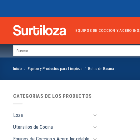
Skip
to
content
EQUIPOS DE COCCION Y ACERO INO
Buscar
por:
Inicio
/
Equipo y Productos para Limpieza
/
Botes de Basura
CATEGORIAS DE LOS PRODUCTOS
Loza
Utensilios de Cocina
Equipos de Coccion y Acero Inoxidable