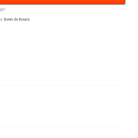
60T
ía:
Botes de Basura