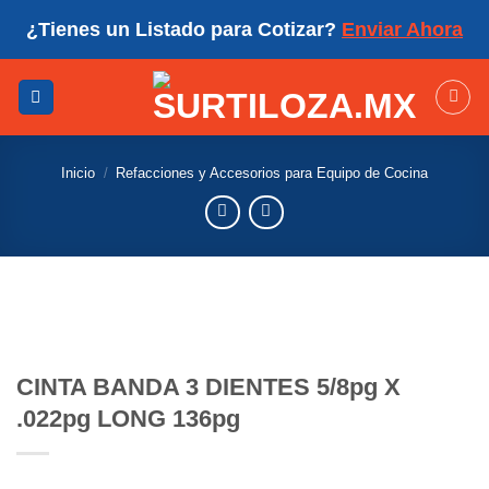
Skip
¿Tienes un Listado para Cotizar?
Enviar Ahora
to
content
Inicio
/
Refacciones y Accesorios para Equipo de Cocina
CINTA BANDA 3 DIENTES 5/8pg X
.022pg LONG 136pg