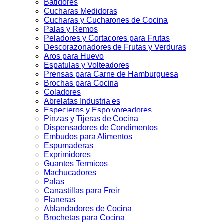
Batidores
Cucharas Medidoras
Cucharas y Cucharones de Cocina
Palas y Remos
Peladores y Cortadores para Frutas
Descorazonadores de Frutas y Verduras
Aros para Huevo
Espatulas y Volteadores
Prensas para Carne de Hamburguesa
Brochas para Cocina
Coladores
Abrelatas Industriales
Especieros y Espolvoreadores
Pinzas y Tijeras de Cocina
Dispensadores de Condimentos
Embudos para Alimentos
Espumaderas
Exprimidores
Guantes Termicos
Machucadores
Palas
Canastillas para Freir
Flaneras
Ablandadores de Cocina
Brochetas para Cocina