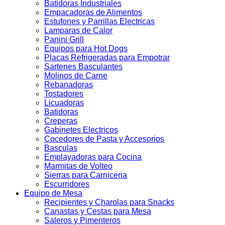
Batidoras Industriales
Empacadoras de Alimentos
Estufones y Parrillas Electricas
Lamparas de Calor
Panini Grill
Equipos para Hot Dogs
Placas Refrigeradas para Empotrar
Sartenes Basculantes
Molinos de Carne
Rebanadoras
Tostadores
Licuadoras
Batidoras
Creperas
Gabinetes Electricos
Cocedores de Pasta y Accesorios
Basculas
Emplayadoras para Cocina
Marmitas de Volteo
Sierras para Carniceria
Escurridores
Equipo de Mesa
Recipientes y Charolas para Snacks
Canastas y Cestas para Mesa
Saleros y Pimenteros