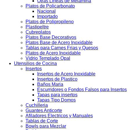
Otras Lineas de Melamina
Platos de Policarbonato
Nacional
Importado
Platos de Polipropileno
Plastipeltre
Cubreplatos
Platos Base Decorativos
Platos Base de Acero Inoxidable
Tablas para Carnes Frias y Quesos
Platos de Acero Inoxidable
Vidrio Templado Opal
Utensilios de Cocina
Insertos
Insertos de Acero Inoxidable
Insertos de Plastico
Baños Maria
Escurridores o Fondos Falsos para Insertos
Tapas para insertos
Tapas Tipo Domos
Cuchilleria
Guantes Anticorte
Afiladores Electricos y Manuales
Tablas de Corte
Bowls para Mezclar