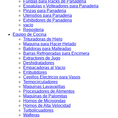
Fundas para Racks de Panaderia
Espatulas y Volteadores para Panaderia
Pinzas para Panaderia
Utensilios para Panaderia
Exhibidores de Panaderia
vacio
Reposteria
Equipo de Cocina
Trituradoras de Hielo
Maquina para Hacer Helado
Batidoras para Malteadas
Barras Refrigeradas para Encimera
Extractores de Jugo
Deshidratadores
Empacadoras al Vacio
Embutidores
Cepillos Electricos para Vasos
Termocirculadores
Maquinas Lavavajillas
Procesadores de Alimentos
Maquinas de Palomitas
Hornos de Microondas
Hornos de Alta Velocidad
Turbolicuadores
Wafleras