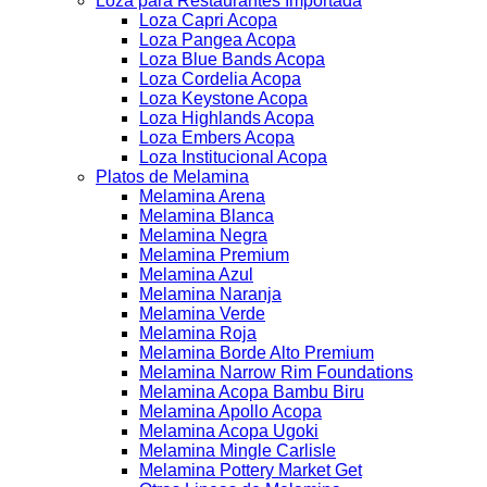
Loza para Restaurantes Importada
Loza Capri Acopa
Loza Pangea Acopa
Loza Blue Bands Acopa
Loza Cordelia Acopa
Loza Keystone Acopa
Loza Highlands Acopa
Loza Embers Acopa
Loza Institucional Acopa
Platos de Melamina
Melamina Arena
Melamina Blanca
Melamina Negra
Melamina Premium
Melamina Azul
Melamina Naranja
Melamina Verde
Melamina Roja
Melamina Borde Alto Premium
Melamina Narrow Rim Foundations
Melamina Acopa Bambu Biru
Melamina Apollo Acopa
Melamina Acopa Ugoki
Melamina Mingle Carlisle
Melamina Pottery Market Get