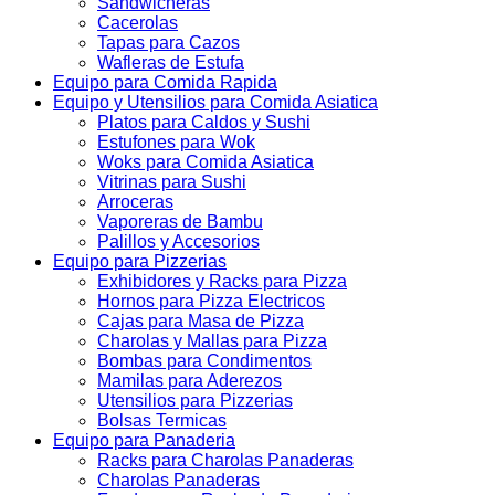
Sandwicheras
Cacerolas
Tapas para Cazos
Wafleras de Estufa
Equipo para Comida Rapida
Equipo y Utensilios para Comida Asiatica
Platos para Caldos y Sushi
Estufones para Wok
Woks para Comida Asiatica
Vitrinas para Sushi
Arroceras
Vaporeras de Bambu
Palillos y Accesorios
Equipo para Pizzerias
Exhibidores y Racks para Pizza
Hornos para Pizza Electricos
Cajas para Masa de Pizza
Charolas y Mallas para Pizza
Bombas para Condimentos
Mamilas para Aderezos
Utensilios para Pizzerias
Bolsas Termicas
Equipo para Panaderia
Racks para Charolas Panaderas
Charolas Panaderas