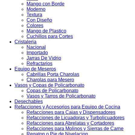
Mango con Borde
Moderno
Textura
Con Diseño
Colores
Mango de Plastico
Cuchillos para Cortes
Cristaleria
Nacional
Importado
Jarras De Vidrio
Refractarios
Equipo de Meseros
Cabrillas Porta Charolas
Charolas para Mesero
Vasos y Copas de Policarbonato
Copas de Policarbonato
Vasos y Tarros de Policarbonato
Desechables
Refacciones y Accesorios para Equipo de Cocina
Refacciones para Cajas y Dispensadores
Refacciones de Licuadoras y Turbolicuadores
Refacciones para Abrelatas y Cortadores
Refacciones para Molinos y Sierras de Carne
Regaton o Pie de Nivelacion