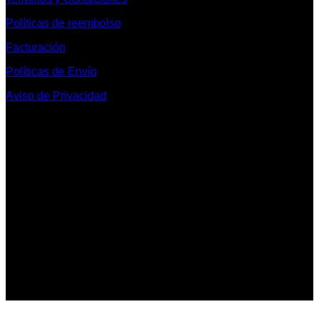
Políticas de reembolso
Facturación
Políticas de Envío
Aviso de Privacidad
Contacto y Redes Sociales
Telefonos de Contacto 33 36153128 y 33 38258014
Whats App de Contacto 33 23851294
Nuestro Show Room:
Av. Vallarta 3233 Int. 10-D
Col. Vallarta Poniente
44110
Guadalajara, Jal.