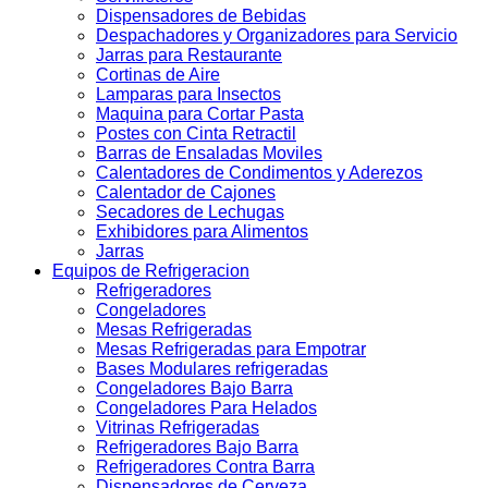
Dispensadores de Bebidas
Despachadores y Organizadores para Servicio
Jarras para Restaurante
Cortinas de Aire
Lamparas para Insectos
Maquina para Cortar Pasta
Postes con Cinta Retractil
Barras de Ensaladas Moviles
Calentadores de Condimentos y Aderezos
Calentador de Cajones
Secadores de Lechugas
Exhibidores para Alimentos
Jarras
Equipos de Refrigeracion
Refrigeradores
Congeladores
Mesas Refrigeradas
Mesas Refrigeradas para Empotrar
Bases Modulares refrigeradas
Congeladores Bajo Barra
Congeladores Para Helados
Vitrinas Refrigeradas
Refrigeradores Bajo Barra
Refrigeradores Contra Barra
Dispensadores de Cerveza