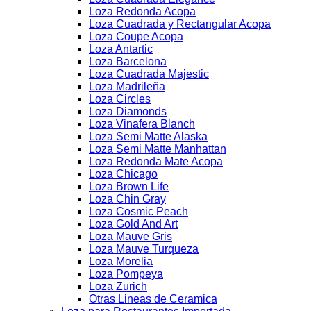
Loza Redonda Acopa
Loza Cuadrada y Rectangular Acopa
Loza Coupe Acopa
Loza Antartic
Loza Barcelona
Loza Cuadrada Majestic
Loza Madrileña
Loza Circles
Loza Diamonds
Loza Vinafera Blanch
Loza Semi Matte Alaska
Loza Semi Matte Manhattan
Loza Redonda Mate Acopa
Loza Chicago
Loza Brown Life
Loza Chin Gray
Loza Cosmic Peach
Loza Gold And Art
Loza Mauve Gris
Loza Mauve Turqueza
Loza Morelia
Loza Pompeya
Loza Zurich
Otras Lineas de Ceramica