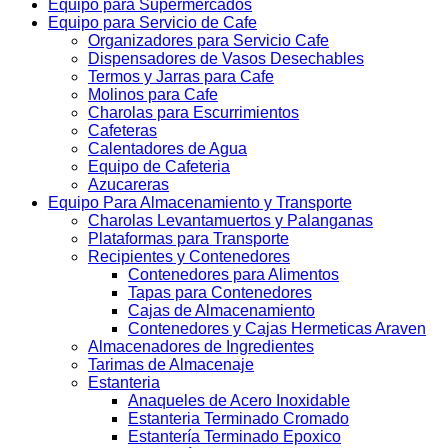
Equipo para Supermercados
Equipo para Servicio de Cafe
Organizadores para Servicio Cafe
Dispensadores de Vasos Desechables
Termos y Jarras para Cafe
Molinos para Cafe
Charolas para Escurrimientos
Cafeteras
Calentadores de Agua
Equipo de Cafeteria
Azucareras
Equipo Para Almacenamiento y Transporte
Charolas Levantamuertos y Palanganas
Plataformas para Transporte
Recipientes y Contenedores
Contenedores para Alimentos
Tapas para Contenedores
Cajas de Almacenamiento
Contenedores y Cajas Hermeticas Araven
Almacenadores de Ingredientes
Tarimas de Almacenaje
Estanteria
Anaqueles de Acero Inoxidable
Estanteria Terminado Cromado
Estantería Terminado Epoxico