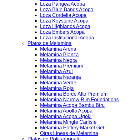
Loza Pangea Acopa
Loza Blue Bands Acopa
Loza Cordelia Acopa
Loza Keystone Acopa
Loza Highlands Acopa
Loza Embers Acopa
Loza Institucional Acopa
Platos de Melamina
Melamina Arena
Melamina Blanca
Melamina Negra
Melamina Premium
Melamina Azul
Melamina Naranja
Melamina Verde
Melamina Roja
Melamina Borde Alto Premium
Melamina Narrow Rim Foundations
Melamina Acopa Bambu Biru
Melamina Apollo Acopa
Melamina Acopa Ugoki
Melamina Mingle Carlisle
Melamina Pottery Market Get
Otras Lineas de Melamina
Platos de Policarbonato