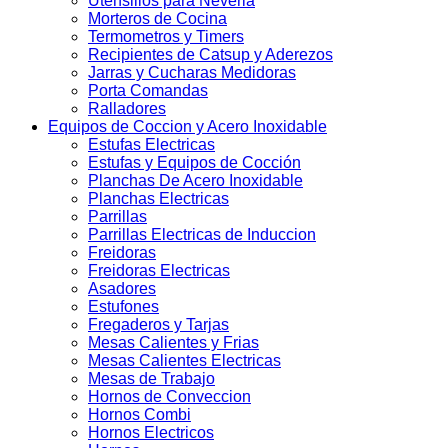
Utensilios para Neveria
Morteros de Cocina
Termometros y Timers
Recipientes de Catsup y Aderezos
Jarras y Cucharas Medidoras
Porta Comandas
Ralladores
Equipos de Coccion y Acero Inoxidable
Estufas Electricas
Estufas y Equipos de Cocción
Planchas De Acero Inoxidable
Planchas Electricas
Parrillas
Parrillas Electricas de Induccion
Freidoras
Freidoras Electricas
Asadores
Estufones
Fregaderos y Tarjas
Mesas Calientes y Frias
Mesas Calientes Electricas
Mesas de Trabajo
Hornos de Conveccion
Hornos Combi
Hornos Electricos