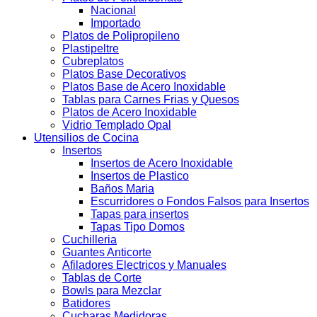
Nacional
Importado
Platos de Polipropileno
Plastipeltre
Cubreplatos
Platos Base Decorativos
Platos Base de Acero Inoxidable
Tablas para Carnes Frias y Quesos
Platos de Acero Inoxidable
Vidrio Templado Opal
Utensilios de Cocina
Insertos
Insertos de Acero Inoxidable
Insertos de Plastico
Baños Maria
Escurridores o Fondos Falsos para Insertos
Tapas para insertos
Tapas Tipo Domos
Cuchilleria
Guantes Anticorte
Afiladores Electricos y Manuales
Tablas de Corte
Bowls para Mezclar
Batidores
Cucharas Medidoras