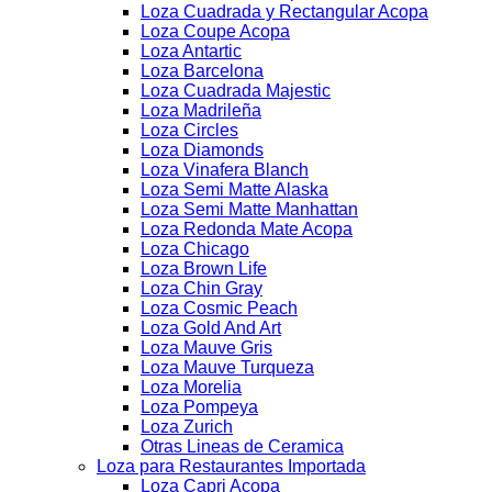
Loza Cuadrada y Rectangular Acopa
Loza Coupe Acopa
Loza Antartic
Loza Barcelona
Loza Cuadrada Majestic
Loza Madrileña
Loza Circles
Loza Diamonds
Loza Vinafera Blanch
Loza Semi Matte Alaska
Loza Semi Matte Manhattan
Loza Redonda Mate Acopa
Loza Chicago
Loza Brown Life
Loza Chin Gray
Loza Cosmic Peach
Loza Gold And Art
Loza Mauve Gris
Loza Mauve Turqueza
Loza Morelia
Loza Pompeya
Loza Zurich
Otras Lineas de Ceramica
Loza para Restaurantes Importada
Loza Capri Acopa