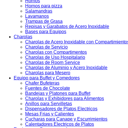
Hornos
Hornos para pizza
Salamandras
Lavamanos
Trampas de Grasa
Repisas y Garabatos de Acero Inoxidable
Bases para Equipos
Charolas
Charolas de Acero Inoxidable con Compartimiento
Charolas de Servicio
Charolas con Compartimentos
Charolas de Uso Hospitalario
Charolas de Room Service
Charolas de Aluminio y Acero Inoxidable
Charolas para Mesero
Equipo para Buffet y Comedores
Chafer Bufeteras
Fuentes de Chocolate
Bandejas y Platones para Buffet
Charolas y Exhibidores para Alimentos
Anillos para Servilletas
Dispensadores de Platos Electricos
Mesas Frias y Calientes
Cucharas para Canape y Escurrimientos
Calentadores Electricos de Platos