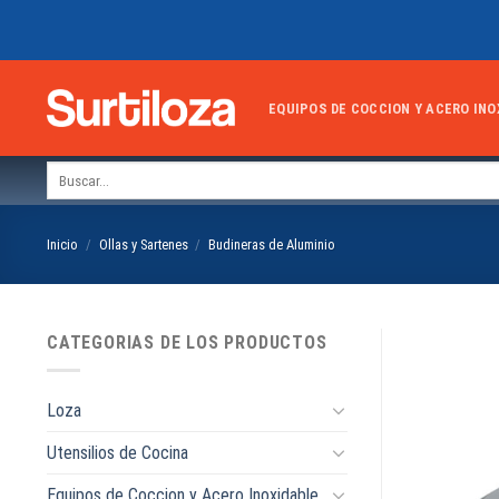
Skip
to
content
EQUIPOS DE COCCION Y ACERO INO
Buscar
por:
Inicio
/
Ollas y Sartenes
/
Budineras de Aluminio
CATEGORIAS DE LOS PRODUCTOS
Loza
Utensilios de Cocina
Equipos de Coccion y Acero Inoxidable