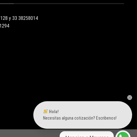
3128 y 33 38258014
51294
Hola!
Necesitas alguna cotización? Escribenos!