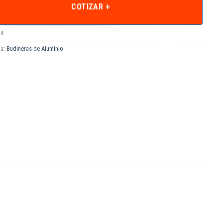
COTIZAR +
34
ía:
Budineras de Aluminio