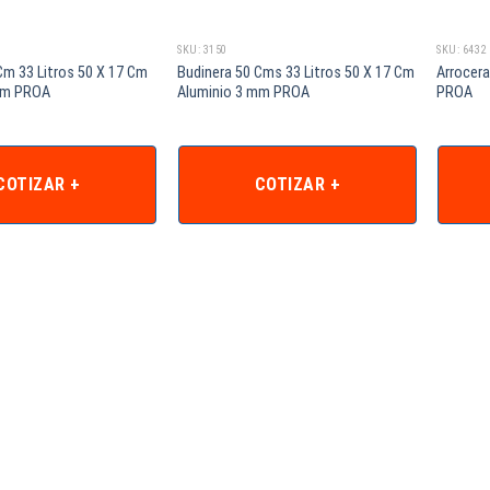
SKU: 3150
SKU: 6432
Cm 33 Litros 50 X 17 Cm
Budinera 50 Cms 33 Litros 50 X 17 Cm
Arrocera
mm PROA
Aluminio 3 mm PROA
PROA
COTIZAR +
COTIZAR +