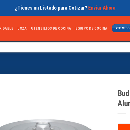
¿Tienes un Listado para Cotizar?
Enviar Ahora
XIDABLE
LOZA
UTENSILIOS DE COCINA
EQUIPO DE COCINA
VER MI C
Bud
Alu