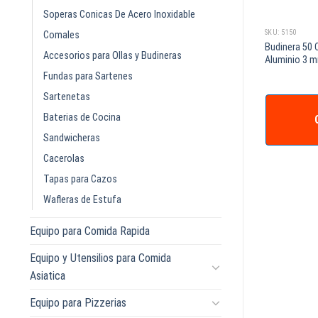
Soperas Conicas De Acero Inoxidable
SKU: 650
SKU: 5150
Comales
itros 26 X 8 Cm
Budinera 50 Ultra Coccion 33 Litros
Budinera 50 
Accesorios para Ollas y Budineras
50 X 17 Cm PROA
Aluminio 3 
Fundas para Sartenes
Sartenetas
Baterias de Cocina
IZAR +
COTIZAR +
Sandwicheras
Cacerolas
Tapas para Cazos
Wafleras de Estufa
Equipo para Comida Rapida
Equipo y Utensilios para Comida
Asiatica
Equipo para Pizzerias