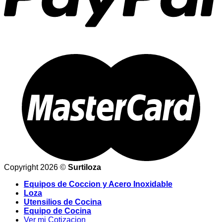
Copyright 2026 ©
Surtiloza
Equipos de Coccion y Acero Inoxidable
Loza
Utensilios de Cocina
Equipo de Cocina
Ver mi Cotizacion