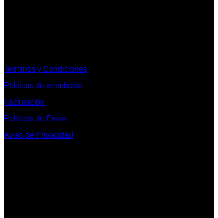
Informacion Legal y Soporte
Terminos y Condiciones
Políticas de reembolso
Facturación
Políticas de Envío
Aviso de Privacidad
Contacto y Redes Sociales
Telefonos de Contacto 33 36153128 y 33 38258014
Whats App de Contacto 33 23851294
Nuestro Show Room:
Av. Vallarta 3233 Int. 10-D
Col. Vallarta Poniente