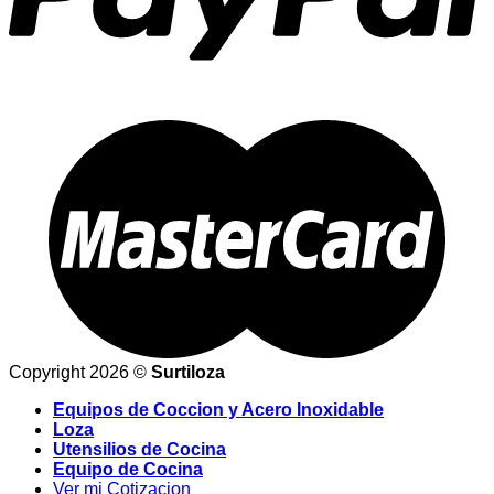
Copyright 2026 ©
Surtiloza
Equipos de Coccion y Acero Inoxidable
Loza
Utensilios de Cocina
Equipo de Cocina
Ver mi Cotizacion