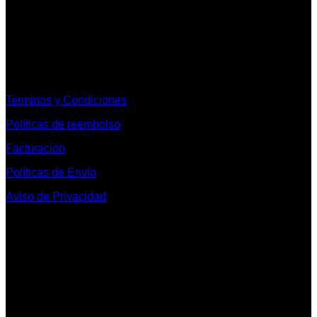
Informacion Legal y Soporte
Terminos y Condiciones
Políticas de reembolso
Facturación
Políticas de Envío
Aviso de Privacidad
Contacto y Redes Sociales
Telefonos de Contacto 33 36153128 y 33 38258014
Whats App de Contacto 33 23851294
Nuestro Show Room:
Av. Vallarta 3233 Int. 10-D
Col. Vallarta Poniente