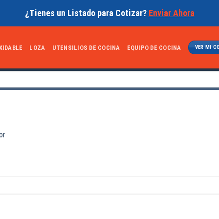
¿Tienes un Listado para Cotizar?
Enviar Ahora
XIDABLE
LOZA
UTENSILIOS DE COCINA
EQUIPO DE COCINA
VER MI C
or