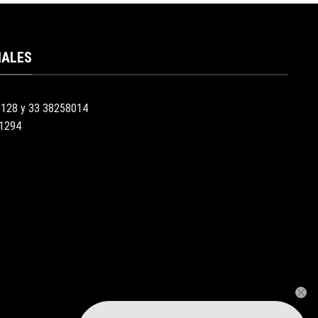
IALES
3128 y 33 38258014
51294