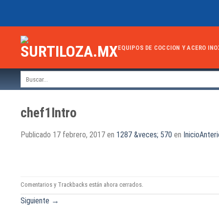
Skip
to
content
EQUIPOS DE COCCION Y ACERO INO
Buscar
por:
chef1Intro
Publicado
17 febrero, 2017
en
1287 &veces; 570
en
InicioAnteri
Comentarios y Trackbacks están ahora cerrados.
Siguiente
→