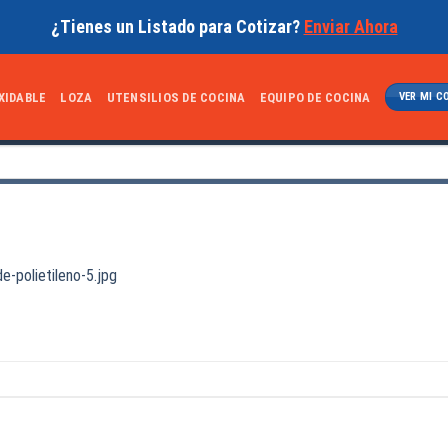
¿Tienes un Listado para Cotizar?
Enviar Ahora
XIDABLE
LOZA
UTENSILIOS DE COCINA
EQUIPO DE COCINA
VER MI C
e-polietileno-5.jpg