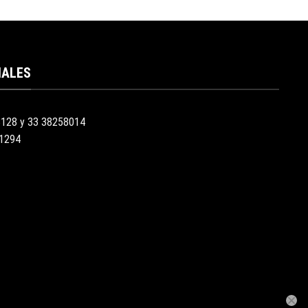
IALES
3128 y 33 38258014
51294