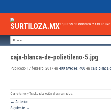
Skip
to
content
EQUIPOS DE COCCION Y ACERO INO
Buscar
por:
caja-blanca-de-polietileno-5.jpg
Publicado
17 febrero, 2017
en
400 &veces; 400
en
caja-blanca-d
Comentarios y Trackbacks están ahora cerrados.
←
Anterior
Siguiente
→