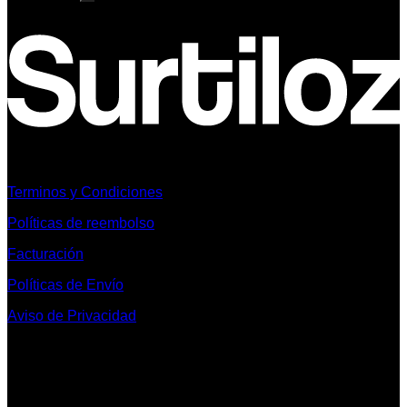
Informacion Legal y Soporte
Terminos y Condiciones
Políticas de reembolso
Facturación
Políticas de Envío
Aviso de Privacidad
Contacto y Redes Sociales
Telefonos de Contacto 33 36153128 y 33 38258014
Whats App de Contacto 33 23851294