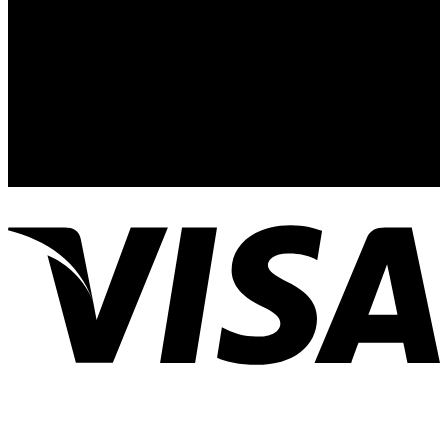
Nuestro Show Room:
Av. Vallarta 3233 Int. 10-D
Col. Vallarta Poniente
44110
Guadalajara, Jal.