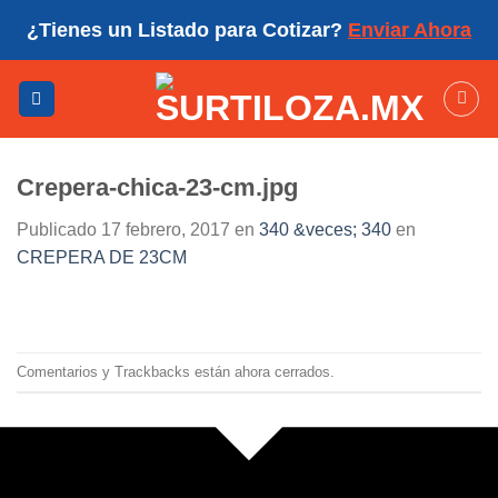
Skip
¿Tienes un Listado para Cotizar?
Enviar Ahora
to
content
Crepera-chica-23-cm.jpg
Publicado
17 febrero, 2017
en
340 &veces; 340
en
CREPERA DE 23CM
Comentarios y Trackbacks están ahora cerrados.