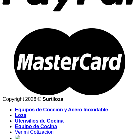
Copyright 2026 ©
Surtiloza
Equipos de Coccion y Acero Inoxidable
Loza
Utensilios de Cocina
Equipo de Cocina
Ver mi Cotizacion