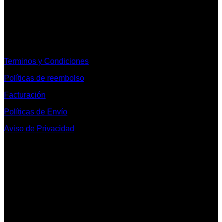
Informacion Legal y Soporte
Terminos y Condiciones
Políticas de reembolso
Facturación
Políticas de Envío
Aviso de Privacidad
Contacto y Redes Sociales
Telefonos de Contacto 33 36153128 y 33 38258014
Whats App de Contacto 33 23851294
Nuestro Show Room:
Av. Vallarta 3233 Int. 10-D
Col. Vallarta Poniente
44110