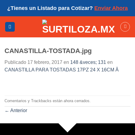
Skip
¿Tienes un Listado para Cotizar?
Enviar Ahora
to
content
CANASTILLA-TOSTADA.jpg
Publicado
17 febrero, 2017
en
148 &veces; 131
en
CANASTILLA PARA TOSTADAS 17PZ 24 X 16CM Â
Comentarios y Trackbacks están ahora cerrados.
←
Anterior