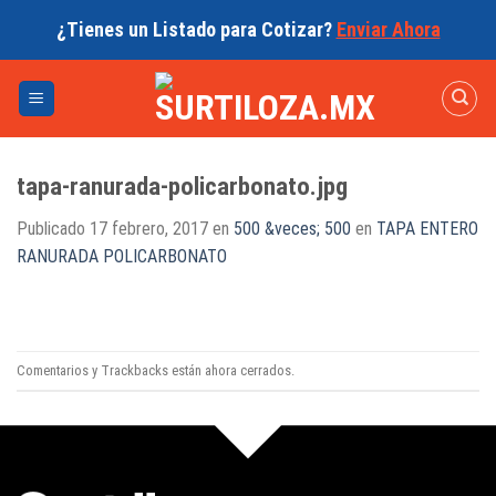
Skip
¿Tienes un Listado para Cotizar?
Enviar Ahora
to
content
tapa-ranurada-policarbonato.jpg
Publicado
17 febrero, 2017
en
500 &veces; 500
en
TAPA ENTERO
RANURADA POLICARBONATO
Comentarios y Trackbacks están ahora cerrados.