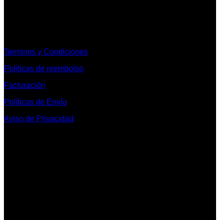
Informacion Legal y Soporte
Terminos y Condiciones
Políticas de reembolso
Facturación
Políticas de Envío
Aviso de Privacidad
Contacto y Redes Sociales
Telefonos de Contacto 33 36153128 y 33 38258014
Whats App de Contacto 33 23851294
Nuestro Show Room:
Av. Vallarta 3233 Int. 10-D
Col. Vallarta Poniente
44110
Guadalajara, Jal.