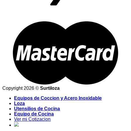
Copyright 2026 ©
Surtiloza
Equipos de Coccion y Acero Inoxidable
Loza
Utensilios de Cocina
Equipo de Cocina
Ver mi Cotizacion