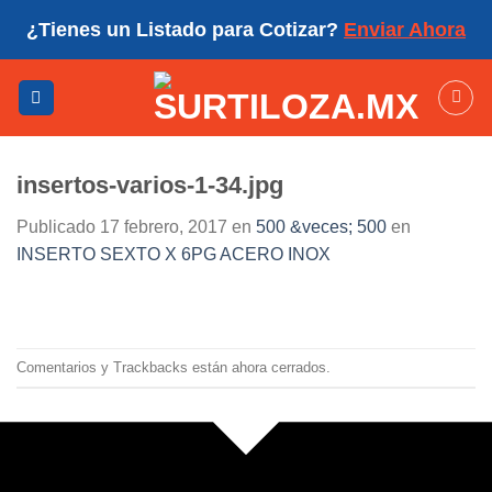
Skip
¿Tienes un Listado para Cotizar?
Enviar Ahora
to
content
insertos-varios-1-34.jpg
Publicado
17 febrero, 2017
en
500 &veces; 500
en
INSERTO SEXTO X 6PG ACERO INOX
Comentarios y Trackbacks están ahora cerrados.