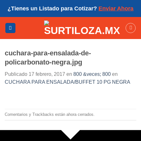
Skip
¿Tienes un Listado para Cotizar?
Enviar Ahora
to
content
cuchara-para-ensalada-de-
policarbonato-negra.jpg
Publicado
17 febrero, 2017
en
800 &veces; 800
en
CUCHARA PARA ENSALADA/BUFFET 10 PG NEGRA
Comentarios y Trackbacks están ahora cerrados.