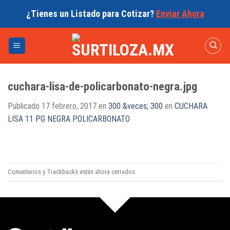
Skip
¿Tienes un Listado para Cotizar?
Enviar Ahora
to
content
cuchara-lisa-de-policarbonato-negra.jpg
Publicado
17 febrero, 2017
en
300 &veces; 300
en
CUCHARA
LISA 11 PG NEGRA POLICARBONATO
Comentarios y Trackbacks están ahora cerrados.