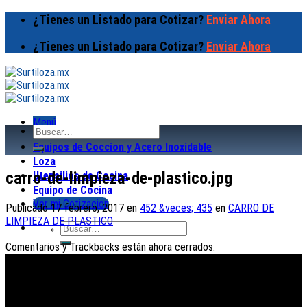
Skip
¿Tienes un Listado para Cotizar?
Enviar Ahora
to
content
¿Tienes un Listado para Cotizar?
Enviar Ahora
Menú
Buscar
por:
Equipos de Coccion y Acero Inoxidable
Loza
carro-de-limpieza-de-plastico.jpg
Utensilios de Cocina
Equipo de Cocina
Ver mi Cotizacion
Publicado
17 febrero, 2017
en
452 &veces; 435
en
CARRO DE
LIMPIEZA DE PLASTICO
Buscar
por:
Comentarios y Trackbacks están ahora cerrados.