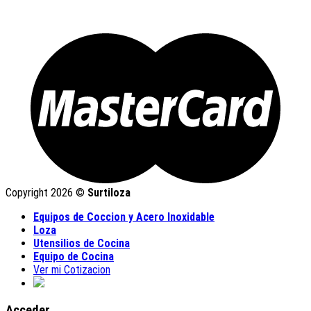
Copyright 2026 ©
Surtiloza
Equipos de Coccion y Acero Inoxidable
Loza
Utensilios de Cocina
Equipo de Cocina
Ver mi Cotizacion
Acceder