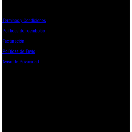
Informacion Legal y Soporte
Terminos y Condiciones
Políticas de reembolso
Facturación
Políticas de Envío
Aviso de Privacidad
Contacto y Redes Sociales
Telefonos de Contacto 33 36153128 y 33 38258014
Whats App de Contacto 33 23851294
Nuestro Show Room:
Av. Vallarta 3233 Int. 10-D
Col. Vallarta Poniente
44110
Guadalajara, Jal.