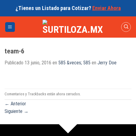
Skip
¿Tienes un Listado para Cotizar?
Enviar Ahora
to
content
team-6
Publicado
13 junio, 2016
en
585 &veces; 585
en
Jerry Doe
Comentarios y Trackbacks están ahora cerrados.
←
Anterior
Siguiente
→