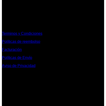
Informacion Legal y Soporte
Terminos y Condiciones
Políticas de reembolso
Facturación
Políticas de Envío
Aviso de Privacidad
Contacto y Redes Sociales
Telefonos de Contacto 33 36153128 y 33 38258014
Whats App de Contacto 33 23851294
Nuestro Show Room:
Av. Vallarta 3233 Int. 10-D
Col. Vallarta Poniente