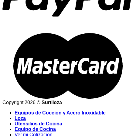
Copyright 2026 ©
Surtiloza
Equipos de Coccion y Acero Inoxidable
Loza
Utensilios de Cocina
Equipo de Cocina
Ver mi Cotizacion