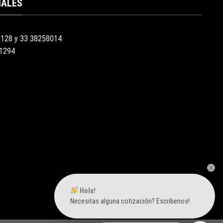
IALES
3128 y 33 38258014
51294
Hola!
Necesitas alguna cotización? Escribenos!