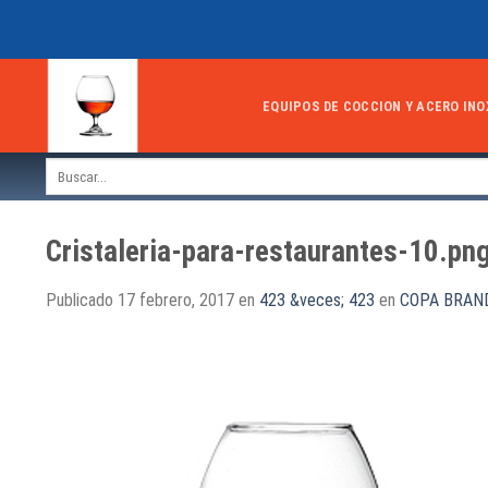
Skip
to
content
EQUIPOS DE COCCION Y ACERO INO
Buscar
por:
Cristaleria-para-restaurantes-10.pn
Publicado
17 febrero, 2017
en
423 &veces; 423
en
COPA BRAN