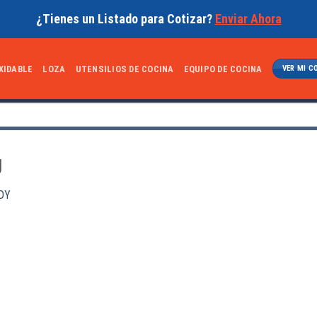
¿Tienes un Listado para Cotizar?
Enviar Ahora
XIDABLE
LOZA
UTENSILIOS DE COCINA
EQUIPO DE COCINA
VER MI C
g
DY