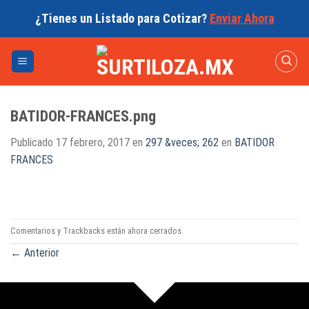
Skip
¿Tienes un Listado para Cotizar?
Enviar Ahora
to
content
BATIDOR-FRANCES.png
Publicado
17 febrero, 2017
en
297 &veces; 262
en
BATIDOR
FRANCES
Comentarios y Trackbacks están ahora cerrados.
←
Anterior