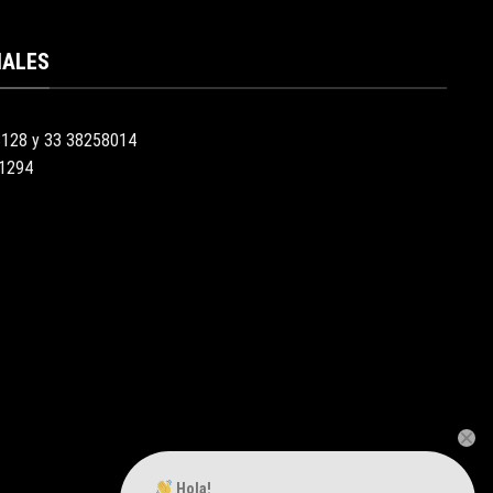
IALES
3128 y 33 38258014
51294
Hola!