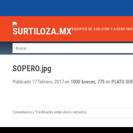
Skip
to
content
EQUIPOS DE COCCION Y ACERO INO
Buscar
por:
SOPERO.jpg
Publicado
17 febrero, 2017
en
1000 &veces; 775
en
PLATO SO
Comentarios y Trackbacks están ahora cerrados.