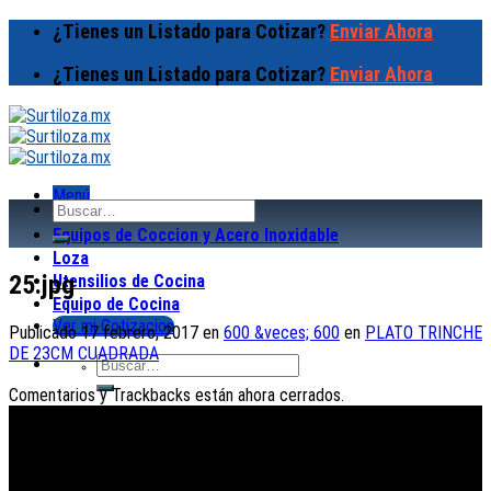
Skip
¿Tienes un Listado para Cotizar?
Enviar Ahora
to
content
¿Tienes un Listado para Cotizar?
Enviar Ahora
Menú
Buscar
por:
Equipos de Coccion y Acero Inoxidable
Loza
25.jpg
Utensilios de Cocina
Equipo de Cocina
Ver mi Cotizacion
Publicado
17 febrero, 2017
en
600 &veces; 600
en
PLATO TRINCHE
DE 23CM CUADRADA
Buscar
por:
Comentarios y Trackbacks están ahora cerrados.