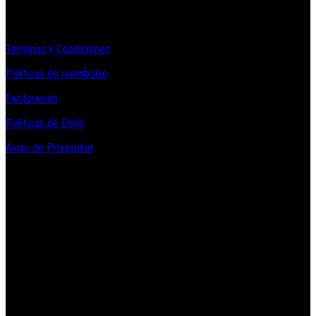
Informacion Legal y Soporte
Terminos y Condiciones
Políticas de reembolso
Facturación
Políticas de Envío
Aviso de Privacidad
Contacto y Redes Sociales
Telefonos de Contacto 33 36153128 y 33 38258014
Whats App de Contacto 33 23851294
Nuestro Show Room:
Av. Vallarta 3233 Int. 10-D
Col. Vallarta Poniente
44110
Guadalajara, Jal.