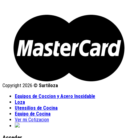
Copyright 2026 ©
Surtiloza
Equipos de Coccion y Acero Inoxidable
Loza
Utensilios de Cocina
Equipo de Cocina
Ver mi Cotizacion
Acceder