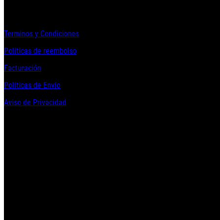
Informacion Legal y Soporte
Terminos y Condiciones
Políticas de reembolso
Facturación
Políticas de Envío
Aviso de Privacidad
Contacto y Redes Sociales
Telefonos de Contacto 33 36153128 y 33 38258014
Whats App de Contacto 33 23851294
Nuestro Show Room:
Av. Vallarta 3233 Int. 10-D
Col. Vallarta Poniente
44110
Guadalajara, Jal.