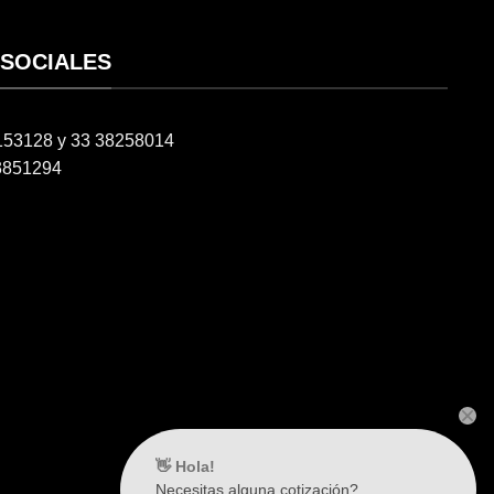
 SOCIALES
6153128 y 33 38258014
3851294
👋 Hola!
Necesitas alguna cotización?