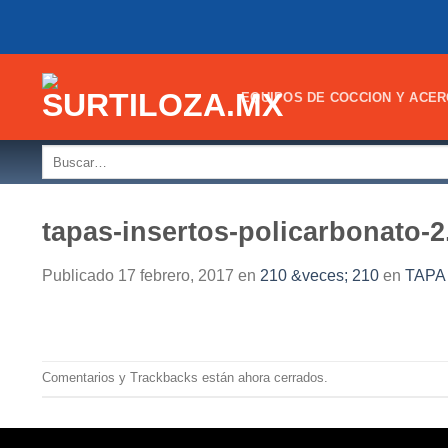
Skip
to
content
EQUIPOS DE COCCION Y ACER
Buscar
por:
tapas-insertos-policarbonato-2
Publicado
17 febrero, 2017
en
210 &veces; 210
en
TAPA
Comentarios y Trackbacks están ahora cerrados.