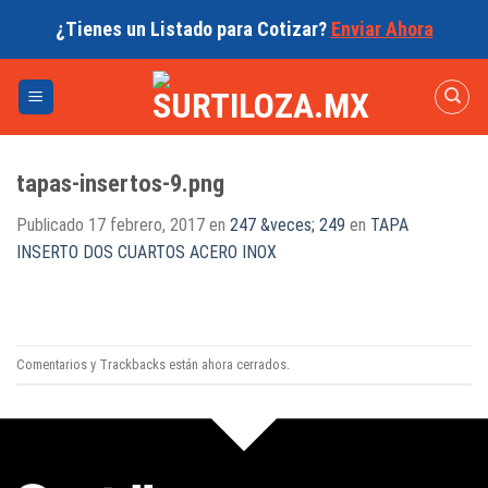
Skip
¿Tienes un Listado para Cotizar?
Enviar Ahora
to
content
tapas-insertos-9.png
Publicado
17 febrero, 2017
en
247 &veces; 249
en
TAPA
INSERTO DOS CUARTOS ACERO INOX
Comentarios y Trackbacks están ahora cerrados.