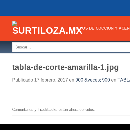
Skip
to
content
EQUIPOS DE COCCION Y ACER
Buscar
por:
tabla-de-corte-amarilla-1.jpg
Publicado
17 febrero, 2017
en
900 &veces; 900
en
TABL
Comentarios y Trackbacks están ahora cerrados.