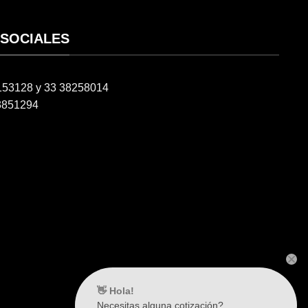
 SOCIALES
6153128 y 33 38258014
3851294
👋 Hola!
Necesitas alguna cotización?