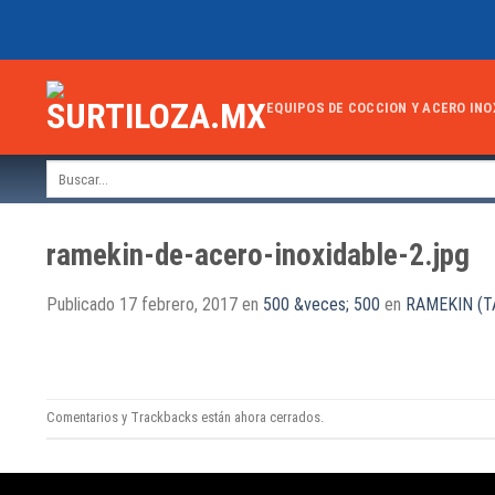
Skip
to
content
EQUIPOS DE COCCION Y ACERO INO
Buscar
por:
ramekin-de-acero-inoxidable-2.jpg
Publicado
17 febrero, 2017
en
500 &veces; 500
en
RAMEKIN (T
Comentarios y Trackbacks están ahora cerrados.