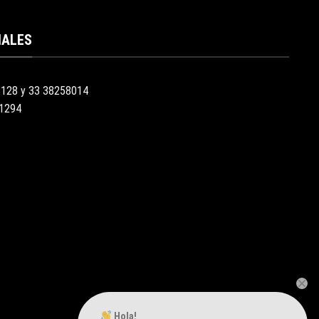
IALES
3128 y 33 38258014
51294
Hola!