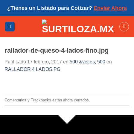
Skip
¿Tienes un Listado para Cotizar?
Enviar Ahora
to
content
rallador-de-queso-4-lados-fino.jpg
Publicado
17 febrero, 2017
en
500 &veces; 500
en
RALLADOR 4 LADOS PG
Comentarios y Trackbacks están ahora cerrados.