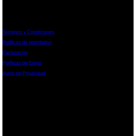
Informacion Legal y Soporte
Terminos y Condiciones
Políticas de reembolso
Facturación
Políticas de Envío
Aviso de Privacidad
Contacto y Redes Sociales
Telefonos de Contacto 33 36153128 y 33 38258014
Whats App de Contacto 33 23851294
Nuestro Show Room:
Av. Vallarta 3233 Int. 10-D
Col. Vallarta Poniente
44110
Guadalajara, Jal.