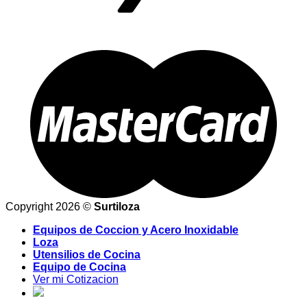
Copyright 2026 ©
Surtiloza
Equipos de Coccion y Acero Inoxidable
Loza
Utensilios de Cocina
Equipo de Cocina
Ver mi Cotizacion