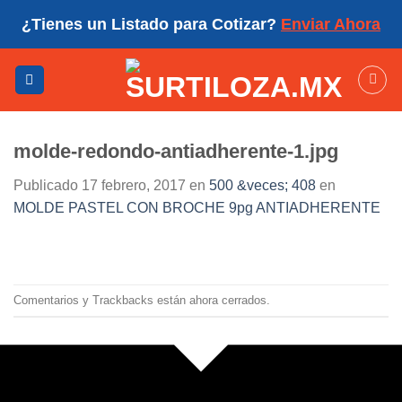
Skip
¿Tienes un Listado para Cotizar?
Enviar Ahora
to
content
molde-redondo-antiadherente-1.jpg
Publicado
17 febrero, 2017
en
500 &veces; 408
en
MOLDE PASTEL CON BROCHE 9pg ANTIADHERENTE
Comentarios y Trackbacks están ahora cerrados.