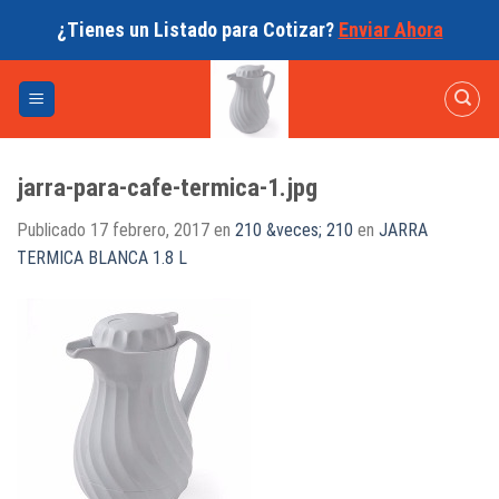
Skip
¿Tienes un Listado para Cotizar?
Enviar Ahora
to
content
jarra-para-cafe-termica-1.jpg
Publicado
17 febrero, 2017
en
210 &veces; 210
en
JARRA
TERMICA BLANCA 1.8 L