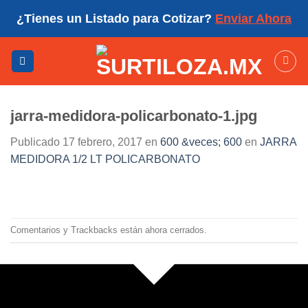
Skip
¿Tienes un Listado para Cotizar?
Enviar Ahora
to
content
jarra-medidora-policarbonato-1.jpg
Publicado
17 febrero, 2017
en
600 &veces; 600
en
JARRA
MEDIDORA 1/2 LT POLICARBONATO
Comentarios y Trackbacks están ahora cerrados.