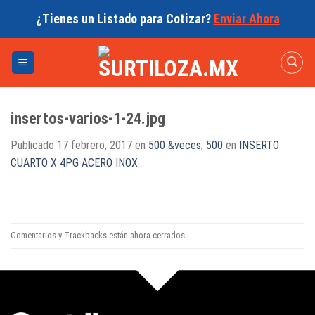
Skip
¿Tienes un Listado para Cotizar?
Enviar Ahora
to
content
insertos-varios-1-24.jpg
Publicado
17 febrero, 2017
en
500 &veces; 500
en
INSERTO
CUARTO X 4PG ACERO INOX
Comentarios y Trackbacks están ahora cerrados.