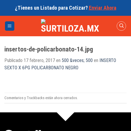
Skip
¿Tienes un Listado para Cotizar?
Enviar Ahora
to
content
insertos-de-policarbonato-14.jpg
Publicado
17 febrero, 2017
en
500 &veces; 500
en
INSERTO
SEXTO X 6PG POLICARBONATO NEGRO
Comentarios y Trackbacks están ahora cerrados.